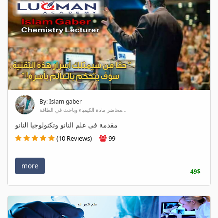
By: Islam gaber
محاضر مادة الكيمياء وباحث في الطاقة...
مقدمة فى علم النانو وتكنولوجيا النانو
(10 Reviews)
99
more
49$