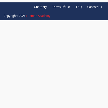
Our Story
Terms Of Use
FAQ
Contact Us
Copyrights 2026
Luqman Academy