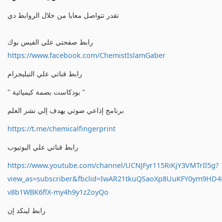
تقدر تتواصل معايا من خلال الروابط دي
رابط صفحتي علي الفيس بوك
https://www.facebook.com/ChemistIslamGaber
رابط قناتي علي التيليجرام
" بودكاست بصمة كيميائية "
برنامج إذاعي صوتي يهدف إلي نشر العلم
https://t.me/chemicalfingerprint
رابط قناتي علي اليوتيوب
https://www.youtube.com/channel/UCNJFyr115RiKjY3VMTrIl5g?
view_as=subscriber&fbclid=IwAR21tkuQSaoXp8UuKFY0ym9HD
v8b1WBK6flX-my4h9y1zZoyQo
رابط لينكد إن