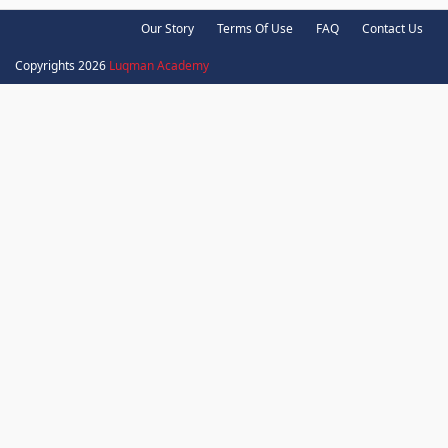
Our Story
Terms Of Use
FAQ
Contact Us
Copyrights 2026
Luqman Academy