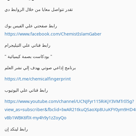
تقدر تتواصل معايا من خلال الروابط دي
رابط صفحتي علي الفيس بوك
https://www.facebook.com/ChemistIslamGaber
رابط قناتي علي التيليجرام
" بودكاست بصمة كيميائية "
برنامج إذاعي صوتي يهدف إلي نشر العلم
https://t.me/chemicalfingerprint
رابط قناتي علي اليوتيوب
https://www.youtube.com/channel/UCNJFyr115RiKjY3VMTrIl5g?
view_as=subscriber&fbclid=IwAR21tkuQSaoXp8UuKFY0ym9HD
v8b1WBK6flX-my4h9y1zZoyQo
رابط لينكد إن