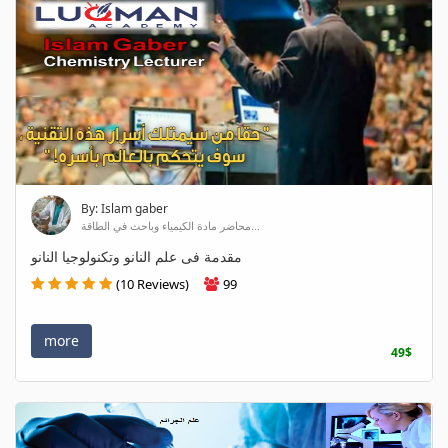
By: Islam gaber
محاضر مادة الكيمياء وباحث في الطاقة...
مقدمة فى علم النانو وتكنولوجيا النانو
(10 Reviews)
99
more
49$