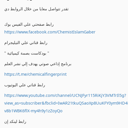
تقدر تتواصل معايا من خلال الروابط دي
رابط صفحتي علي الفيس بوك
https://www.facebook.com/ChemistIslamGaber
رابط قناتي علي التيليجرام
" بودكاست بصمة كيميائية "
برنامج إذاعي صوتي يهدف إلي نشر العلم
https://t.me/chemicalfingerprint
رابط قناتي علي اليوتيوب
https://www.youtube.com/channel/UCNJFyr115RiKjY3VMTrIl5g?
view_as=subscriber&fbclid=IwAR21tkuQSaoXp8UuKFY0ym9HD
v8b1WBK6flX-my4h9y1zZoyQo
رابط لينكد إن