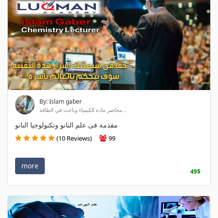
By: Islam gaber
محاضر مادة الكيمياء وباحث في الطاقة...
مقدمة فى علم النانو وتكنولوجيا النانو
(10 Reviews)
99
more
49$