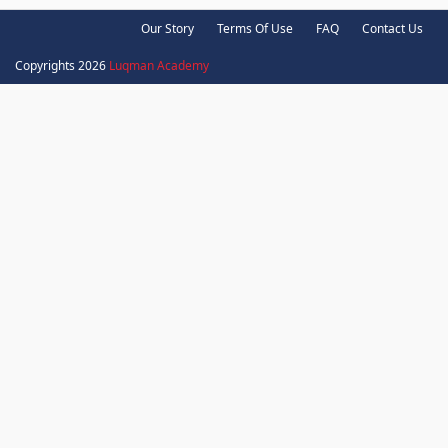
Our Story
Terms Of Use
FAQ
Contact Us
Copyrights 2026
Luqman Academy