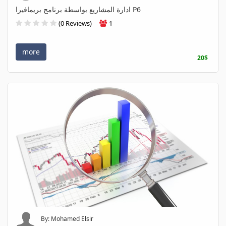
ادارة المشاريع بواسطة برنامج بريمافيرا P6
(0 Reviews)
1
more
20$
By: Mohamed Elsir