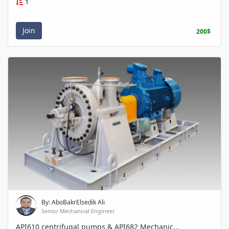
1
Join
200$
By: AboBakrElsedik Ali
Senior Mechanical Engineer
API610 centrifugal pumps & API682 Mechanic...