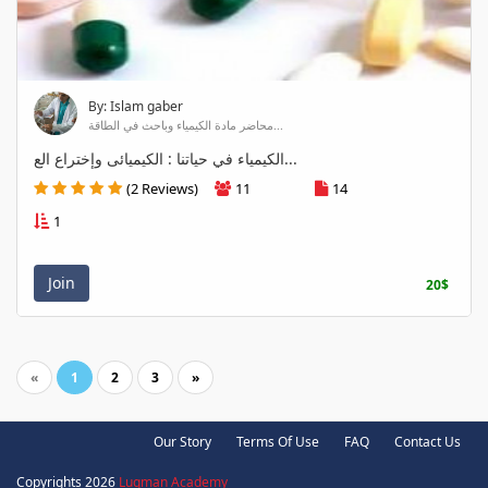
By: Islam gaber
محاضر مادة الكيمياء وباحث في الطاقة...
الكيمياء في حياتنا : الكيميائى وإختراع الع...
(2 Reviews)
11
14
1
Join
20$
«
1
2
3
»
Our Story
Terms Of Use
FAQ
Contact Us
Copyrights 2026
Luqman Academy