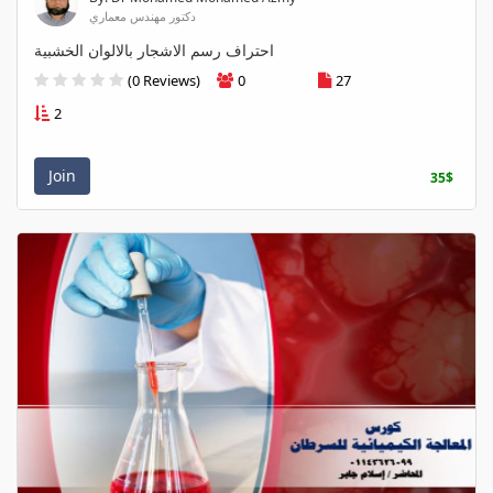
دكتور مهندس معماري
احتراف رسم الاشجار بالالوان الخشبية
(0 Reviews)
0
27
2
Join
35$