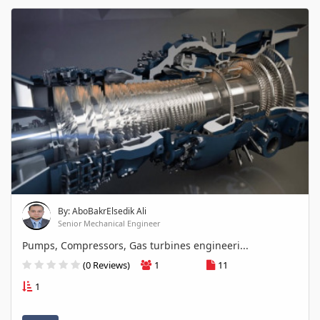
By: AboBakrElsedik Ali
Senior Mechanical Engineer
Pumps, Compressors, Gas turbines engineeri...
(0 Reviews)
1
11
1