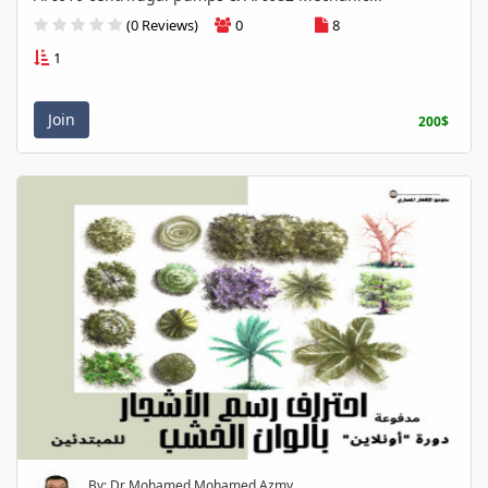
(0 Reviews)
0
8
1
Join
200$
By: Dr Mohamed Mohamed Azmy