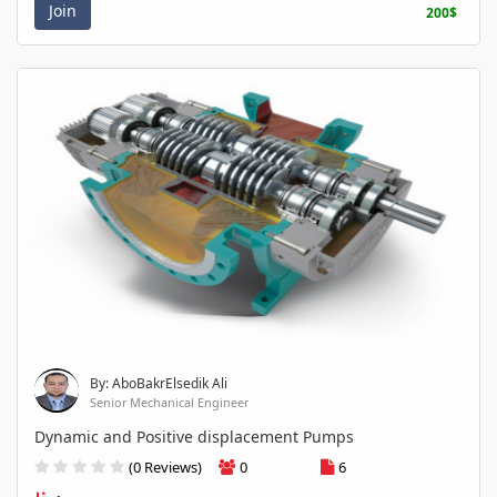
Join
200$
By: AboBakrElsedik Ali
Senior Mechanical Engineer
Dynamic and Positive displacement Pumps
(0 Reviews)
0
6