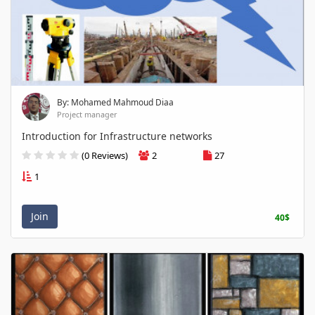
By: Mohamed Mahmoud Diaa
Project manager
Introduction for Infrastructure networks
(0 Reviews)
2
27
1
Join
40$