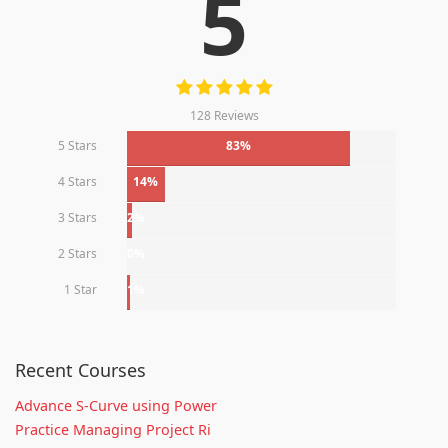
5
128 Reviews
5 Stars
83%
4 Stars
14%
3 Stars
2%
2 Stars
0%
1 Star
1%
Recent Courses
Advance S-Curve using Power
Practice Managing Project Ri