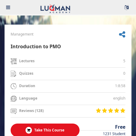
Management
Introduction to PMO
5
Lectures
0
Quizzes
1:8:58
Duration
english
Language
Reviews (128)
Free
Take This Course
1231 Student