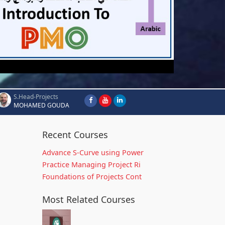
S.Head-Projects
MOHAMED GOUDA
Recent Courses
Advance S-Curve using Power
Practice Managing Project Ri
Foundations of Projects Cont
Most Related Courses