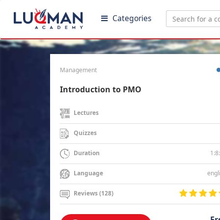
Categories
Management
Introduction to PMO
Lectures
Quizzes
1:8
Duration
engl
Language
Reviews (128)
Fr