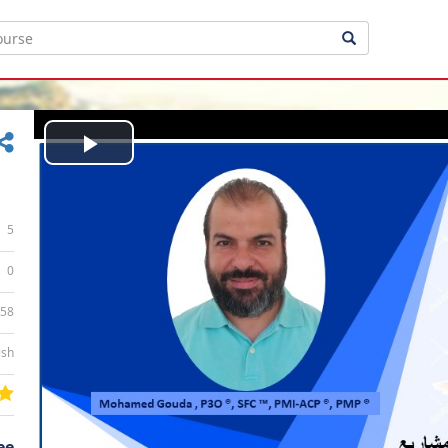
Play
Video
5
0
:58
ish
ee