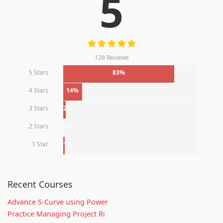
5
128 Reviews
5 Stars
83%
4 Stars
14%
3 Stars
2%
2 Stars
0%
1 Star
1%
Recent Courses
Advance S-Curve using Power
Practice Managing Project Ri