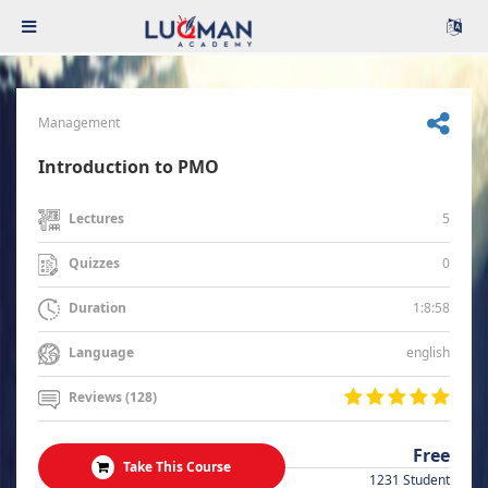
Management
Introduction to PMO
5
Lectures
0
Quizzes
1:8:58
Duration
english
Language
Reviews (128)
Free
Take This Course
1231 Student