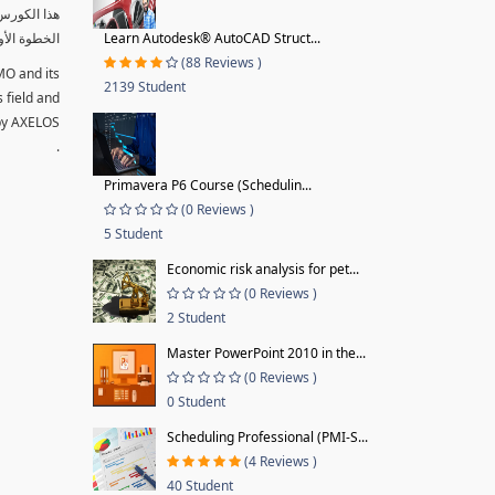
الخطوة الأو
Learn Autodesk® AutoCAD Struct...
(88 Reviews )
MO and its
2139 Student
s field and
 by AXELOS
.
Primavera P6 Course (Schedulin...
(0 Reviews )
5 Student
Economic risk analysis for pet...
(0 Reviews )
2 Student
Master PowerPoint 2010 in the...
(0 Reviews )
0 Student
Scheduling Professional (PMI-S...
(4 Reviews )
40 Student