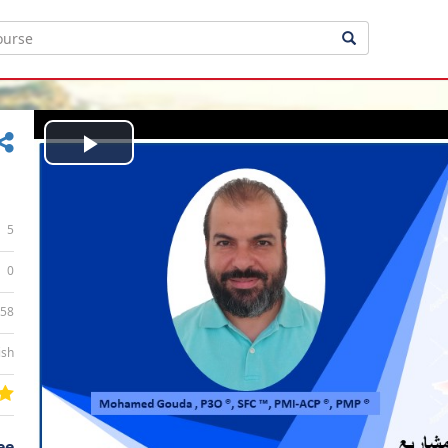
Play
Video
5
0
:58
ish
ee