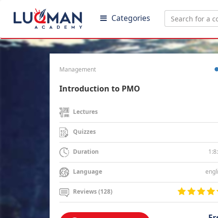
Categories
Management
Introduction to PMO
Lectures
Quizzes
1:8
Duration
engl
Language
Reviews (128)
Fr