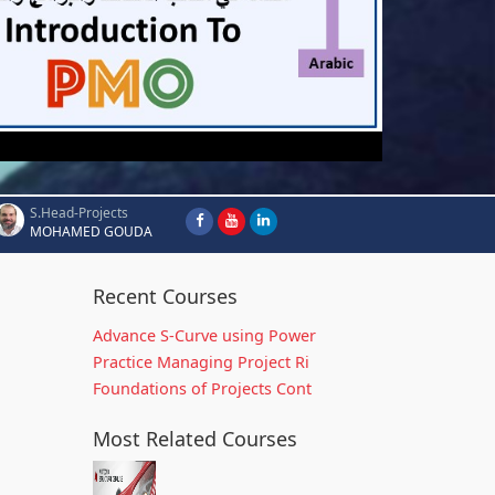
S.Head-Projects
MOHAMED GOUDA
Recent Courses
Advance S-Curve using Power
Practice Managing Project Ri
Foundations of Projects Cont
Most Related Courses