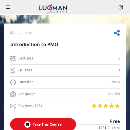
Management
Introduction to PMO
5
Lectures
0
Quizzes
1:8:58
Duration
english
Language
Reviews (128)
Free
Take This Course
1231 Student