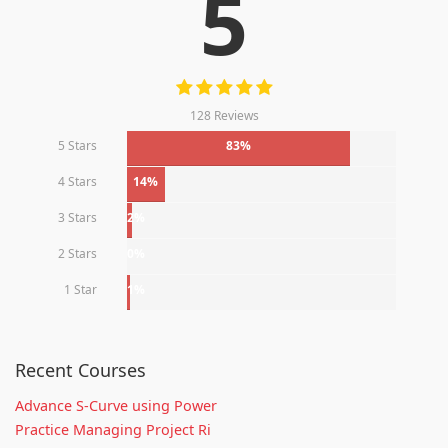
5
128 Reviews
5 Stars
83%
4 Stars
14%
3 Stars
2%
2 Stars
0%
1 Star
1%
Recent Courses
Advance S-Curve using Power
Practice Managing Project Ri