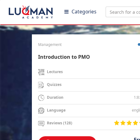
Categories
Management
Introduction to PMO
Lectures
Quizzes
1:8
Duration
engl
Language
Reviews (128)
Fr