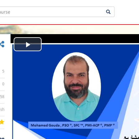
Play
Video
5
0
:58
ish
ee