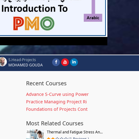
S.Head-Projects
MOHAMED GOUDA
Recent Courses
Advance S-Curve using Power
Practice Managing Project Ri
Foundations of Projects Cont
Most Related Courses
Thermal and Fatigue Stress An...
(1 Reviews )