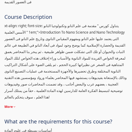
فى العصور القديمة
Course Description
xt-align: right; font-size:
يتناول كورس " مقدمة فى علم النانو وتكنولوجيا النانو
1em;">Introduction To Nano Science and Nano Technology
" الأسس العلمية
التى يعتمد عليها علم النانو ومفهوم المقياس النانوى وتاريخ علم النانو فى العصور
القديمة والحضارة الإسلامية كما يوضح وجود لمواد فى أبعاد النانو في الطبيعة في عالم
النبات والحيوان أو تلك التى تشكلت ضمن ظواهر طبيعية ، ثم يبحر بنا المحاضر بعمق
لمعرفة الخواص الفريدة للمواد النانوية والأسباب وراء إختلاف هذه الخواص لتلك المواد
المتناهية فى الصغر عن نظيراتها كبيرة الحجم ، ثم يلقى الضوء على أشكال التراكيب
النانوية المختلفة وطرق تحضيرها والأجهزة المستخدمة فى عمليات التصنيع النانوى
وذالك بالإستعانة بفيديوهات يستشهد فيها المحاضر بعلماء ورواد ومؤسسين هذه التقنية
العجيبة ، بعضهم عرب والبعض أجانب ، وقد تضمنت المحاضرات صور وفيديوهات
توضيحية لتبسيط الفكرة العامة للدارسين لهذه المادة العلمية ، حقاً من يمتلك أسرار
هذا العلم ، سوف يتحكم بالعالم!
More
What are the requirements for this course?
أساسيات بسيطة فى علوم المادة