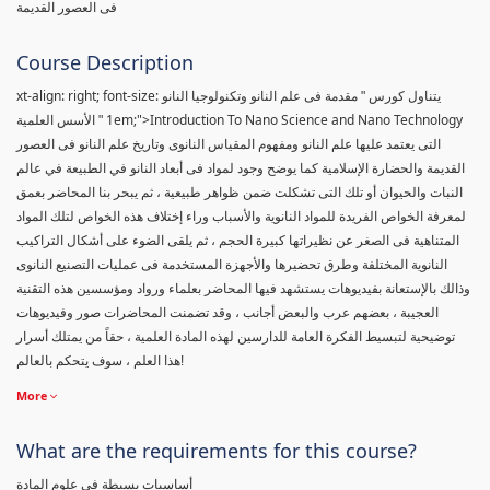
فى العصور القديمة
Course Description
xt-align: right; font-size:
يتناول كورس " مقدمة فى علم النانو وتكنولوجيا النانو
1em;">Introduction To Nano Science and Nano Technology
" الأسس العلمية
التى يعتمد عليها علم النانو ومفهوم المقياس النانوى وتاريخ علم النانو فى العصور
القديمة والحضارة الإسلامية كما يوضح وجود لمواد فى أبعاد النانو في الطبيعة في عالم
النبات والحيوان أو تلك التى تشكلت ضمن ظواهر طبيعية ، ثم يبحر بنا المحاضر بعمق
لمعرفة الخواص الفريدة للمواد النانوية والأسباب وراء إختلاف هذه الخواص لتلك المواد
المتناهية فى الصغر عن نظيراتها كبيرة الحجم ، ثم يلقى الضوء على أشكال التراكيب
النانوية المختلفة وطرق تحضيرها والأجهزة المستخدمة فى عمليات التصنيع النانوى
وذالك بالإستعانة بفيديوهات يستشهد فيها المحاضر بعلماء ورواد ومؤسسين هذه التقنية
العجيبة ، بعضهم عرب والبعض أجانب ، وقد تضمنت المحاضرات صور وفيديوهات
توضيحية لتبسيط الفكرة العامة للدارسين لهذه المادة العلمية ، حقاً من يمتلك أسرار
هذا العلم ، سوف يتحكم بالعالم!
More
What are the requirements for this course?
أساسيات بسيطة فى علوم المادة