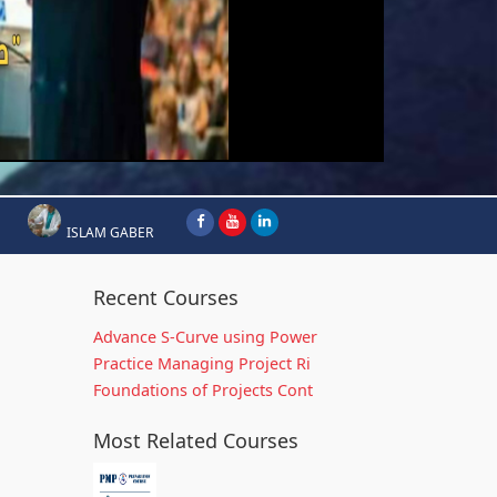
ISLAM GABER
Recent Courses
Advance S-Curve using Power
Practice Managing Project Ri
Foundations of Projects Cont
Most Related Courses