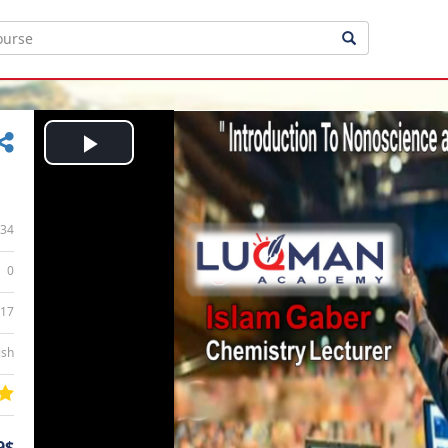
Play
Video
34
0
:17
ish
9$