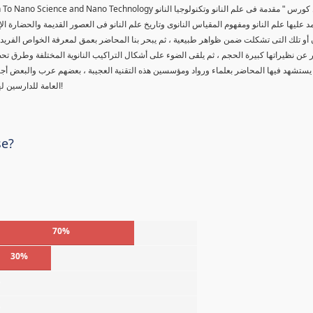
tion To Nano Science and Nano Technology
 كورس " مقدمة فى علم النانو وتكنولوجيا النانو
د عليها علم النانو ومفهوم المقياس النانوى وتاريخ علم النانو فى العصور القديمة والحضارة ال
 أو تلك التى تشكلت ضمن ظواهر طبيعية ، ثم يبحر بنا المحاضر بعمق لمعرفة الخواص الفريدة لل
عن نظيراتها كبيرة الحجم ، ثم يلقى الضوء على أشكال التراكيب النانوية المختلفة وطرق تحض
يستشهد فيها المحاضر بعلماء ورواد ومؤسسين هذه التقنية العجيبة ، بعضهم عرب والبعض أ
العامة للدارسين لهذه المادة العلمية ، حقاً من يمتلك أسرار هذا العلم ، سوف يتحكم بالعالم!
se?
70%
30%
%
%