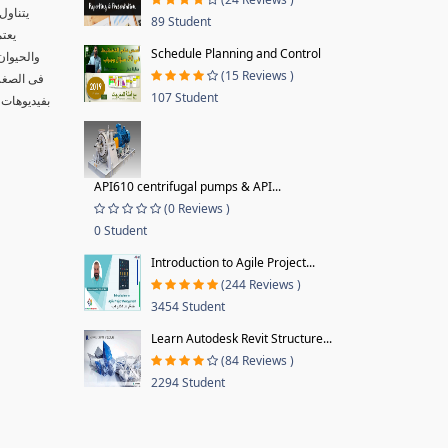
يتناول
89 Student
يعتم
Schedule Planning and Control
والحيوان
(15 Reviews )
فى الصغر 
107 Student
بفيديوهات 
API610 centrifugal pumps & API...
(0 Reviews )
0 Student
Introduction to Agile Project...
(244 Reviews )
3454 Student
Learn Autodesk Revit Structure...
(84 Reviews )
2294 Student