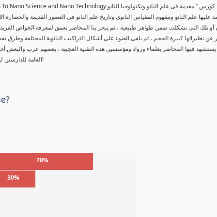
tion To Nano Science and Nano Technology
 كورس " مقدمة فى علم النانو وتكنولوجيا النانو
د عليها علم النانو ومفهوم المقياس النانوى وتاريخ علم النانو فى العصور القديمة والحضارة ال
 أو تلك التى تشكلت ضمن ظواهر طبيعية ، ثم يبحر بنا المحاضر بعمق لمعرفة الخواص الفريدة لل
عن نظيراتها كبيرة الحجم ، ثم يلقى الضوء على أشكال التراكيب النانوية المختلفة وطرق تحض
يستشهد فيها المحاضر بعلماء ورواد ومؤسسين هذه التقنية العجيبة ، بعضهم عرب والبعض أ
العامة للدارسين لهذه المادة العلمية ، حقاً من يمتلك أسرار هذا العلم ، سوف يتحكم بالعالم!
se?
70%
30%
%
%