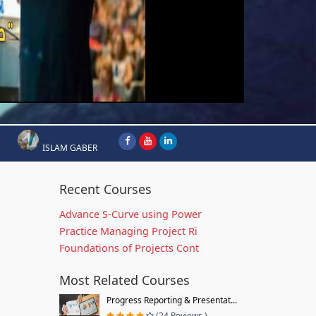
ISLAM GABER
Recent Courses
Advance S-Curve using Power
Practice Managing Project Ri
Foundations of Projects Cont
Most Related Courses
Progress Reporting & Presentat...
(24 Reviews )