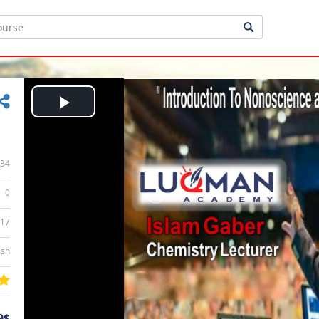
Play
Video
34
0
:17
ish
9$