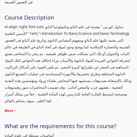
فى العصور القديمة
Course Description
xt-align: right; font-size:
يتناول كورس " مقدمة فى علم النانو وتكنولوجيا النانو
1em;">Introduction To Nano Science and Nano Technology
" الأسس العلمية
التى يعتمد عليها علم النانو ومفهوم المقياس النانوى وتاريخ علم النانو فى العصور
القديمة والحضارة الإسلامية كما يوضح وجود لمواد فى أبعاد النانو في الطبيعة في عالم
النبات والحيوان أو تلك التى تشكلت ضمن ظواهر طبيعية ، ثم يبحر بنا المحاضر بعمق
لمعرفة الخواص الفريدة للمواد النانوية والأسباب وراء إختلاف هذه الخواص لتلك المواد
المتناهية فى الصغر عن نظيراتها كبيرة الحجم ، ثم يلقى الضوء على أشكال التراكيب
النانوية المختلفة وطرق تحضيرها والأجهزة المستخدمة فى عمليات التصنيع النانوى
وذالك بالإستعانة بفيديوهات يستشهد فيها المحاضر بعلماء ورواد ومؤسسين هذه التقنية
العجيبة ، بعضهم عرب والبعض أجانب ، وقد تضمنت المحاضرات صور وفيديوهات
توضيحية لتبسيط الفكرة العامة للدارسين لهذه المادة العلمية ، حقاً من يمتلك أسرار
هذا العلم ، سوف يتحكم بالعالم!
More
What are the requirements for this course?
أساسيات بسيطة فى علوم المادة