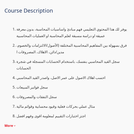
Course Description
يوفر لك هذا المحتوي التعليمي فهم مبادئ واساسيات المحاسبة، بدون معرفة
عميقة او دراسة مسبقة لعلم المحاسبة او العمليات المحاسبية
فرق بسهولة بين المفاهيم المحاسبية المختلفة (الأصول/الالتزامات والخصوم،
مدين/دائن، الاهلاك، المصروفات ا
سجل القيد المحاسبي بنفسك، باستخدام الحسابات المسجلة في شجرة
الحسابات
احسب اهلاك الاصول على عمر الاصل، واصدر القيد المحاسبي
سجل فواتير المبيعات
سجل النفقات والمصروفات
مثال عملي بحركات فعلية وقيود محسابية وقوائم مالية
اجتز اختبارات التقييم لمعلومة اقوى وفهم افضل
More