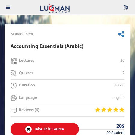
Management
Accounting Essentials (Arabic)
20
Lectures
2
Quizzes
1:27:6
Duration
english
Language
Reviews (6)
20$
Take This Course
29 Student