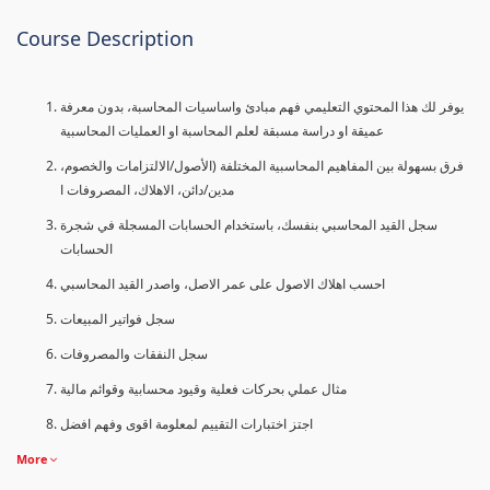
Course Description
يوفر لك هذا المحتوي التعليمي فهم مبادئ واساسيات المحاسبة، بدون معرفة
عميقة او دراسة مسبقة لعلم المحاسبة او العمليات المحاسبية
فرق بسهولة بين المفاهيم المحاسبية المختلفة (الأصول/الالتزامات والخصوم،
مدين/دائن، الاهلاك، المصروفات ا
سجل القيد المحاسبي بنفسك، باستخدام الحسابات المسجلة في شجرة
الحسابات
احسب اهلاك الاصول على عمر الاصل، واصدر القيد المحاسبي
سجل فواتير المبيعات
سجل النفقات والمصروفات
مثال عملي بحركات فعلية وقيود محسابية وقوائم مالية
اجتز اختبارات التقييم لمعلومة اقوى وفهم افضل
More