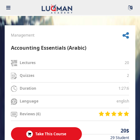
Management
Accounting Essentials (Arabic)
20
Lectures
2
Quizzes
1:27:6
Duration
english
Language
Reviews (6)
20$
Take This Course
29 Student