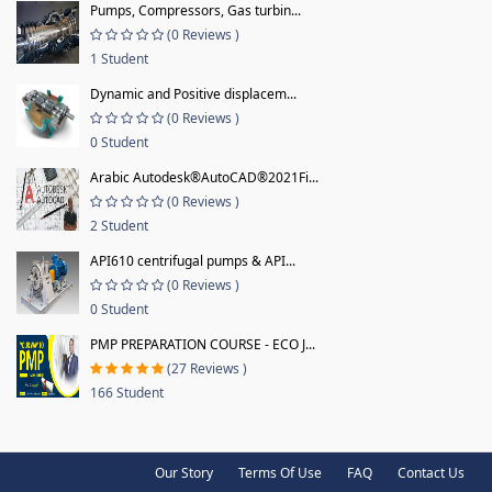
Pumps, Compressors, Gas turbin...
(0 Reviews )
1 Student
Dynamic and Positive displacem...
(0 Reviews )
0 Student
Arabic Autodesk®AutoCAD®2021Fi...
(0 Reviews )
2 Student
API610 centrifugal pumps & API...
(0 Reviews )
0 Student
PMP PREPARATION COURSE - ECO J...
(27 Reviews )
166 Student
Our Story
Terms Of Use
FAQ
Contact Us