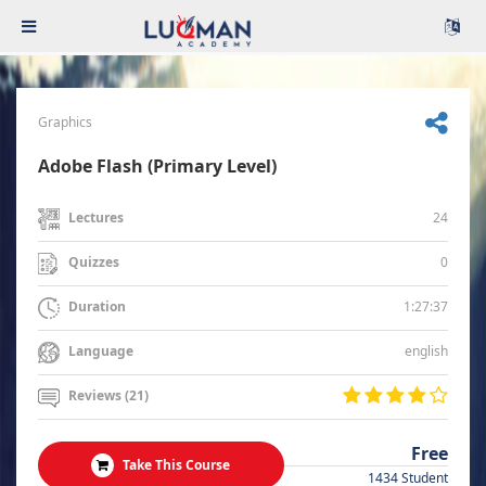
Graphics
Adobe Flash (Primary Level)
24
Lectures
0
Quizzes
1:27:37
Duration
english
Language
Reviews (21)
Free
Take This Course
1434 Student