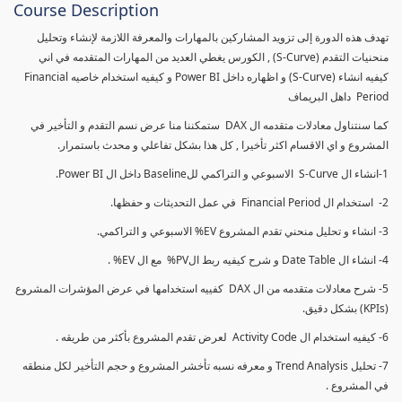
Course Description
تهدف هذه الدورة إلى تزويد المشاركين بالمهارات والمعرفة اللازمة لإنشاء وتحليل
منحنيات التقدم (S-Curve) , الكورس يغطي العديد من المهارات المتقدمه في اني
كيفيه انشاء (S-Curve) و اظهاره داخل Power BI و كيفيه استخدام خاصيه Financial
Period داهل البريماف
كما سنتناول معادلات متقدمه ال DAX ستمكننا منا عرض نسم التقدم و التأخير في
المشروع و اي الاقسام اكثر تأخيرا , كل هذا بشكل تفاعلي و محدث باستمرار.
1-انشاء ال S-Curve الاسبوعي و التراكمي للBaseline داخل ال Power BI.
2- استخدام ال Financial Period في عمل التحديثات و حفظها.
3- انشاء و تحليل منحني تقدم المشروع EV% الاسبوعي و التراكمي.
4- انشاء ال Date Table و شرح كيفيه ربط الPV% مع ال EV% .
5- شرح معادلات متقدمه من ال DAX كفييه استخدامها في عرض المؤشرات المشروع
(KPIs) بشكل دقيق.
6- كيفيه استخدام ال Activity Code لعرض تقدم المشروع بأكثر من طريقه .
7- تحليل Trend Analysis و معرفه نسبه تأخشر المشروع و حجم التأخير لكل منطقه
في المشروع .