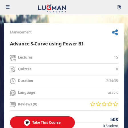
Management
Advance S-Curve using Power BI
15
Lectures
0
Quizzes
2:34:35
Duration
arabic
Language
Reviews (0)
50$
Take This Course
0 Student