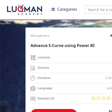
Categories
Management
Advance S-Curve using Power BI
Lectures
Quizzes
2:34
Duration
ara
Language
Reviews (0)
5