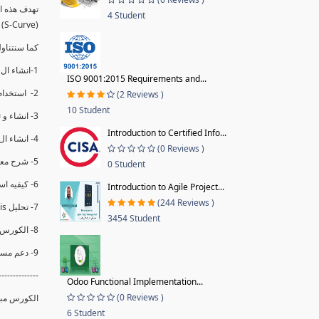
4 Student
(S-Curve) و اظهاره داخل Power BI و كيفيه استخدام خاصيه Financial Period داهل البريماف
ستمكننا منا عرض نسم التقدم و التأخير في المشروع .
1-انشاء ال S-Curve الاسبوعي و التراكمي للBaseline داخل ال Power BI.
ISO 9001:2015 Requirements and...
2- استخدام ال Financial Period في عمل التحديثات و حفظها.
(2 Reviews )
10 Student
3- انشاء و تحليل منحني تقدم المشروع EV% الاسبوعي و التراكمي.
Introduction to Certified Info...
4- انشاء ال Date Table و شرح كيفيه ربط الPV% مع ال EV% .
(0 Reviews )
5- شرح معادلات متقدمه من ال DAX كفييه استخدامها في عرض المؤشرات المشروع (KPIs) بشكل دقيق.
0 Student
6- كيفيه استخدام ال Activity Code لعرض تقدم المشروع بأكثر من طريقه .
Introduction to Agile Project...
(244 Reviews )
7- تحليل Trend Analysis و معرفه نسبه تأخشر المشروع و حجم التأخير لكل منطقه في المشروع .
3454 Student
8- الكورس مبني علي خبره عمليه .
9- دعم مستمر للكورس.
--------------
Odoo Functional Implementation...
(0 Reviews )
الكورس مبن.
6 Student