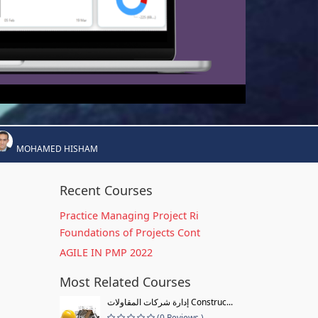
MOHAMED HISHAM
Recent Courses
Practice Managing Project Ri
Foundations of Projects Cont
AGILE IN PMP 2022
Most Related Courses
إدارة شركات المقاولات Construc...
(0 Reviews )