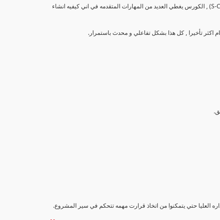
تهدف هذه الدورة إلى تزويد المشاركين بالمهارات والمعرفة اللازمة لإنشاء وتحليل منحنيات التقدم (S-Curve) , الكورس يغطي العديد من المهارات المتقدمه في اني كيفيه انشاء
اداره العليا حتي يتمكنوا من اتخاذ قرارت مهمه تتحكم في سير المشروع