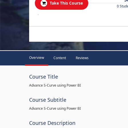
Take This Course
0 Stud
.
Overview
Content
Reviews
Course Title
Advance S-Curve using Power BI
Course Subtitle
Advance S-Curve using Power BI
Course Description