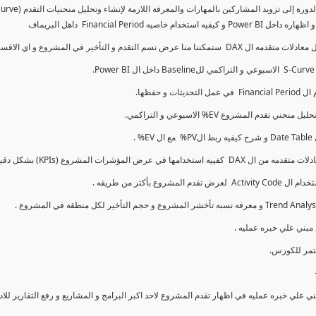
كما سنتناول معادلات متقدمه ال DAX و اي الاقسام اكثر تأخيرا , كل هذا بشكل تفاعلي و محدث باستمرار
ي علي خبره عمليه في اظهار تقدم المشروع لاحد اكبر البرامج و المشاريع و رفع التقارير لل