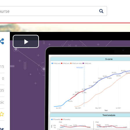
Play
Video
15
0
:35
bic
0$