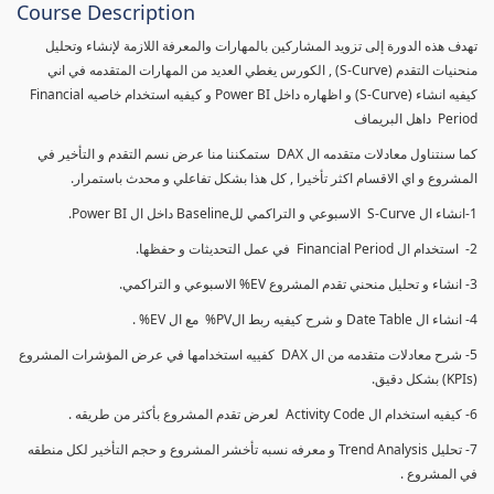
Course Description
تهدف هذه الدورة إلى تزويد المشاركين بالمهارات والمعرفة اللازمة لإنشاء وتحليل
منحنيات التقدم (S-Curve) , الكورس يغطي العديد من المهارات المتقدمه في اني
كيفيه انشاء (S-Curve) و اظهاره داخل Power BI و كيفيه استخدام خاصيه Financial
Period داهل البريماف
كما سنتناول معادلات متقدمه ال DAX ستمكننا منا عرض نسم التقدم و التأخير في
المشروع و اي الاقسام اكثر تأخيرا , كل هذا بشكل تفاعلي و محدث باستمرار.
1-انشاء ال S-Curve الاسبوعي و التراكمي للBaseline داخل ال Power BI.
2- استخدام ال Financial Period في عمل التحديثات و حفظها.
3- انشاء و تحليل منحني تقدم المشروع EV% الاسبوعي و التراكمي.
4- انشاء ال Date Table و شرح كيفيه ربط الPV% مع ال EV% .
5- شرح معادلات متقدمه من ال DAX كفييه استخدامها في عرض المؤشرات المشروع
(KPIs) بشكل دقيق.
6- كيفيه استخدام ال Activity Code لعرض تقدم المشروع بأكثر من طريقه .
7- تحليل Trend Analysis و معرفه نسبه تأخشر المشروع و حجم التأخير لكل منطقه
في المشروع .