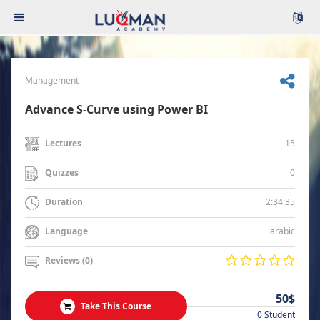
Management
Advance S-Curve using Power BI
15
Lectures
0
Quizzes
2:34:35
Duration
arabic
Language
Reviews (0)
50$
Take This Course
0 Student