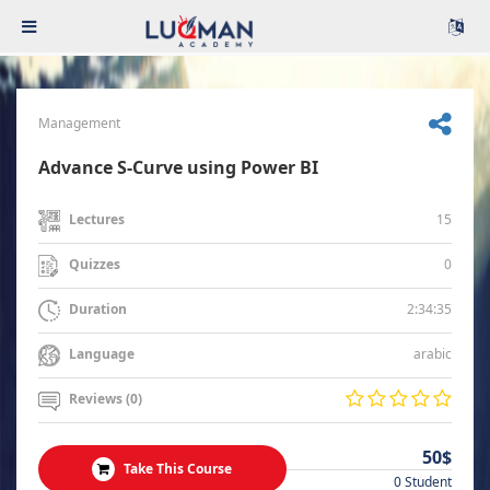
Management
Advance S-Curve using Power BI
15
Lectures
0
Quizzes
2:34:35
Duration
arabic
Language
Reviews (0)
50$
Take This Course
0 Student