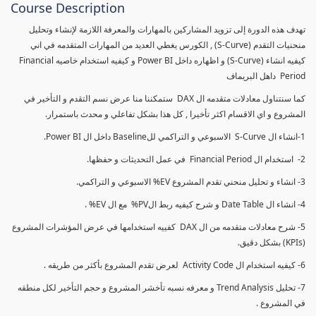
Course Description
تهدف هذه الدورة إلى تزويد المشاركين بالمهارات والمعرفة اللازمة لإنشاء وتحليل
منحنيات التقدم (S-Curve) , الكورس يغطي العديد من المهارات المتقدمه في اني
كيفيه انشاء (S-Curve) و اظهاره داخل Power BI و كيفيه استخدام خاصيه Financial
Period داهل البريماف
كما سنتناول معادلات متقدمه ال DAX ستمكننا منا عرض نسم التقدم و التأخير في
المشروع و اي الاقسام اكثر تأخيرا , كل هذا بشكل تفاعلي و محدث باستمرار.
1-انشاء ال S-Curve الاسبوعي و التراكمي للBaseline داخل ال Power BI.
2- استخدام ال Financial Period في عمل التحديثات و حفظها.
3- انشاء و تحليل منحني تقدم المشروع EV% الاسبوعي و التراكمي.
4- انشاء ال Date Table و شرح كيفيه ربط الPV% مع ال EV% .
5- شرح معادلات متقدمه من ال DAX كفييه استخدامها في عرض المؤشرات المشروع
(KPIs) بشكل دقيق.
6- كيفيه استخدام ال Activity Code لعرض تقدم المشروع بأكثر من طريقه .
7- تحليل Trend Analysis و معرفه نسبه تأخشر المشروع و حجم التأخير لكل منطقه
في المشروع .