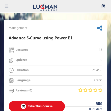
Management
Advance S-Curve using Power BI
15
Lectures
0
Quizzes
2:34:35
Duration
arabic
Language
Reviews (0)
50$
Take This Course
0 Student