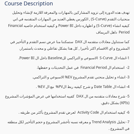
Course Description
تهدف هذه الدورة إلى تزويد المشاركين بالمهارات والمعرفة اللازمة لإنشاء وتحليل
منحنيات التقدم (S-Curve) , الكورس يغطي العديد من المهارات المتقدمه في اني
كيفيه انشاء (S-Curve) و اظهاره داخل Power BI و كيفيه استخدام خاصيه Financial
Period داهل البريماف
كما سنتناول معادلات متقدمه ال DAX ستمكننا منا عرض نسم التقدم و التأخير في
المشروع و اي الاقسام اكثر تأخيرا , كل هذا بشكل تفاعلي و محدث باستمرار.
1-انشاء ال S-Curve الاسبوعي و التراكمي للBaseline داخل ال Power BI.
2- استخدام ال Financial Period في عمل التحديثات و حفظها.
3- انشاء و تحليل منحني تقدم المشروع EV% الاسبوعي و التراكمي.
4- انشاء ال Date Table و شرح كيفيه ربط الPV% مع ال EV% .
5- شرح معادلات متقدمه من ال DAX كفييه استخدامها في عرض المؤشرات المشروع
(KPIs) بشكل دقيق.
6- كيفيه استخدام ال Activity Code لعرض تقدم المشروع بأكثر من طريقه .
7- تحليل Trend Analysis و معرفه نسبه تأخشر المشروع و حجم التأخير لكل منطقه
في المشروع .