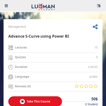
Management
Advance S-Curve using Power BI
15
Lectures
0
Quizzes
2:34:35
Duration
arabic
Language
Reviews (0)
50$
Take This Course
0 Student