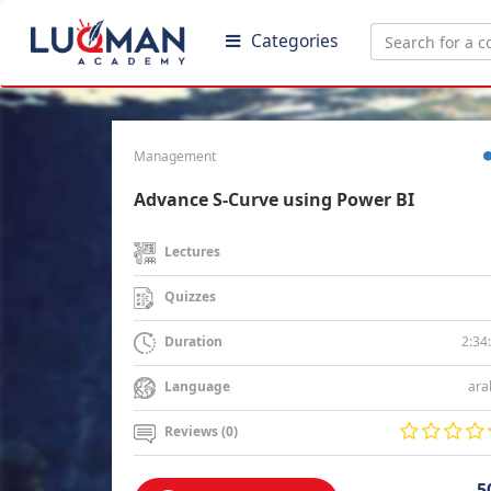
Categories
Management
Advance S-Curve using Power BI
Lectures
Quizzes
2:34
Duration
ara
Language
Reviews (0)
5