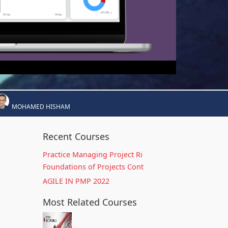
MOHAMED HISHAM
Recent Courses
Practice Managing Project Ri
Foundations of Projects Cont
AGILE IN PMP 2022
Most Related Courses