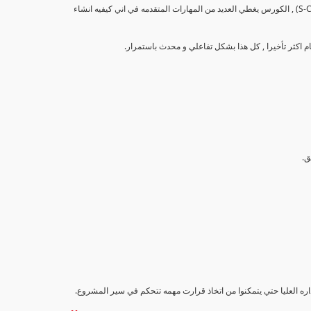
تهدف هذه الدورة إلى تزويد المشاركين بالمهارات والمعرفة اللازمة لإنشاء وتحليل منحنيات التقدم (S-Curve) , الكورس يغطي العديد من المهارات المتقدمه في اني كيفيه انشاء
اداره العليا حتي يتمكنوا من اتخاذ قرارت مهمه تتحكم في سير المشروع