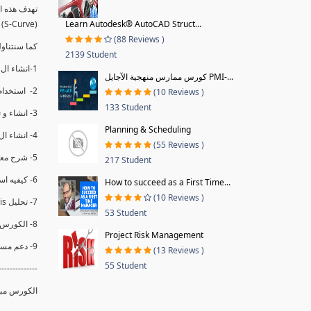
(S-Curve) و اظهاره داخل Power BI و كيفيه استخدام خاصيه Financial Period داهل البريماف
Learn Autodesk® AutoCAD Struct...
(88 Reviews )
ستمكننا منا عرض نسم التقدم و التأخير في المشروع .
2139 Student
1-انشاء ال S-Curve الاسبوعي و التراكمي للBaseline داخل ال Power BI.
كورس ممارس منهجية الآجايل PMI-...
2- استخدام ال Financial Period في عمل التحديثات و حفظها.
(10 Reviews )
133 Student
3- انشاء و تحليل منحني تقدم المشروع EV% الاسبوعي و التراكمي.
Planning & Scheduling
4- انشاء ال Date Table و شرح كيفيه ربط الPV% مع ال EV% .
(55 Reviews )
5- شرح معادلات متقدمه من ال DAX كفييه استخدامها في عرض المؤشرات المشروع (KPIs) بشكل دقيق.
217 Student
6- كيفيه استخدام ال Activity Code لعرض تقدم المشروع بأكثر من طريقه .
How to succeed as a First Time...
(10 Reviews )
7- تحليل Trend Analysis و معرفه نسبه تأخشر المشروع و حجم التأخير لكل منطقه في المشروع .
53 Student
8- الكورس مبني علي خبره عمليه .
Project Risk Management
9- دعم مستمر للكورس.
(13 Reviews )
55 Student
--------------
الكورس مبن.