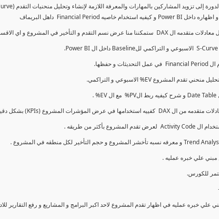
كما سنتناول معادلات متقدمه ال DAX و اي الاقسام اكثر تأخيرا , كل هذا بشكل تفاعلي و محدث باستمرار
ي علي خبره عمليه في اظهار تقدم المشروع لاحد اكبر البرامج و المشاريع و رفع التقارير لل