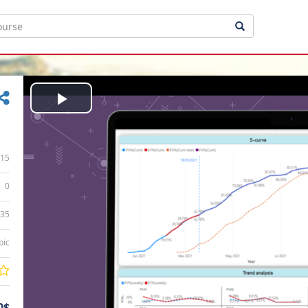
Play
Video
15
0
:35
bic
0$