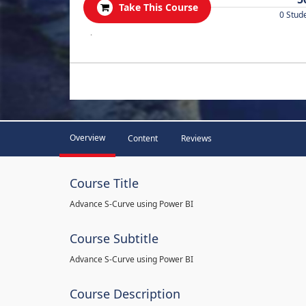
Take This Course
0 Stud
.
Overview
Content
Reviews
Course Title
Advance S-Curve using Power BI
Course Subtitle
Advance S-Curve using Power BI
Course Description