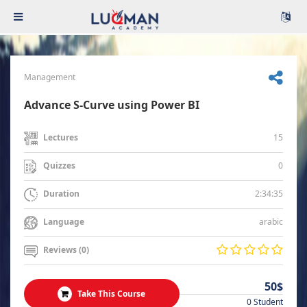
Management
Advance S-Curve using Power BI
15
Lectures
0
Quizzes
2:34:35
Duration
arabic
Language
Reviews (0)
50$
Take This Course
0 Student