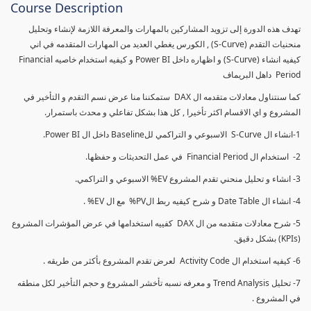
Course Description
تهدف هذه الدورة إلى تزويد المشاركين بالمهارات والمعرفة اللازمة لإنشاء وتحليل
منحنيات التقدم (S-Curve) , الكورس يغطي العديد من المهارات المتقدمه في اني
كيفيه انشاء (S-Curve) و اظهاره داخل Power BI و كيفيه استخدام خاصيه Financial
Period داهل البريماف
كما سنتناول معادلات متقدمه ال DAX ستمكننا منا عرض نسم التقدم و التأخير في
المشروع و اي الاقسام اكثر تأخيرا , كل هذا بشكل تفاعلي و محدث باستمرار.
1-انشاء ال S-Curve الاسبوعي و التراكمي للBaseline داخل ال Power BI.
2- استخدام ال Financial Period في عمل التحديثات و حفظها.
3- انشاء و تحليل منحني تقدم المشروع EV% الاسبوعي و التراكمي.
4- انشاء ال Date Table و شرح كيفيه ربط الPV% مع ال EV% .
5- شرح معادلات متقدمه من ال DAX كفييه استخدامها في عرض المؤشرات المشروع
(KPIs) بشكل دقيق.
6- كيفيه استخدام ال Activity Code لعرض تقدم المشروع بأكثر من طريقه .
7- تحليل Trend Analysis و معرفه نسبه تأخشر المشروع و حجم التأخير لكل منطقه
في المشروع .