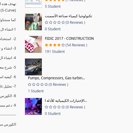
5 Student
(S-Curve) و اظهاره داخل Power BI و كيفيه استخدام خاصيه Financial Period داهل البريماف
تكنولوجيا كيمياء صناعة الأسمنت
كما سنتناول معادلات متقدمه ال DAX ستمكننا منا عرض
(0 Reviews )
0 Student
1-انشاء ال S-Curve الاسبوعي و التراكمي للBaseline داخل ال Power BI.
FIDIC 2017 - CONSTRUCTION
2- استخدام ال Financial Period في عمل التحديثات و حفظها.
(54 Reviews )
3- انشاء و تحليل منحني تقدم المشروع EV% الاسبوعي و التراكمي.
191 Student
4- انشاء ال Date Table و شرح كيفيه ربط الPV% مع ال EV% .
5- شرح معادلات متقدمه من ال DAX كفييه استخدامها في عرض المؤشرات المشروع (KPIs) بشكل دقيق.
6- كيفيه استخدام ال Activity Code لعرض تقدم المشروع بأكثر من طريقه .
Pumps, Compressors, Gas turbin...
(0 Reviews )
7- تحليل Trend Analysis و معرفه نسبه تأخشر المشروع و حجم التأخير لكل منطقه في المشروع .
1 Student
8- الكورس مبني علي خبره عمليه .
الإختبارات الكيميائية للأدلة ا...
9- دعم مستمر للكورس.
(0 Reviews )
0 Student
--------------
الكورس مبني