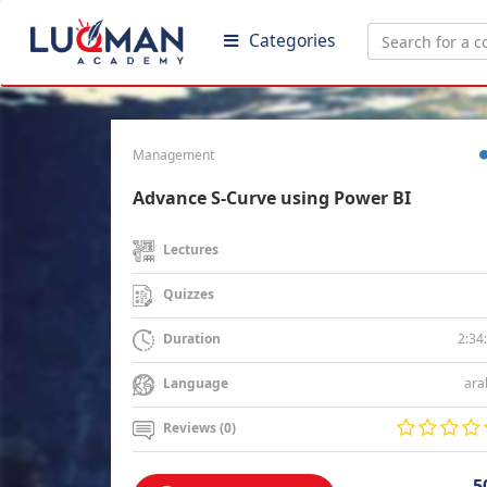
Categories
Management
Advance S-Curve using Power BI
Lectures
Quizzes
2:34
Duration
ara
Language
Reviews (0)
5