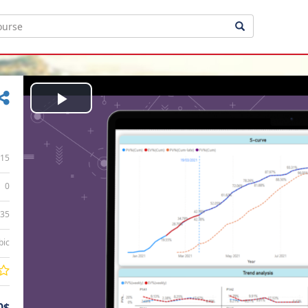
Play
Video
15
0
:35
bic
0$