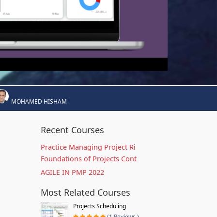
MOHAMED HISHAM
Recent Courses
Practice Managing Project Ri
Foundations of Projects Cont
AGILE IN PMP 2022
Most Related Courses
Projects Scheduling
(1 Reviews )