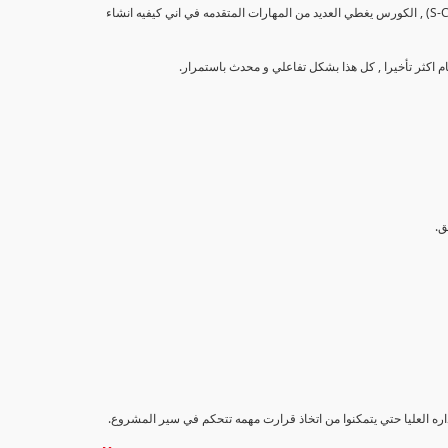
تهدف هذه الدورة إلى تزويد المشاركين بالمهارات والمعرفة اللازمة لإنشاء وتحليل منحنيات التقدم (S-Curve) , الكورس يغطي العديد من المهارات المتقدمه في اني كيفيه انشاء
داره العليا حتي يتمكنوا من اتخاذ قرارت مهمه تتحكم في سير المشروع.