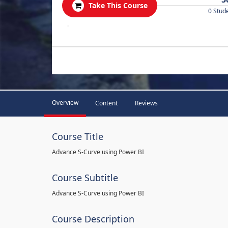
Take This Course
0 Stud
.
Overview
Content
Reviews
Course Title
Advance S-Curve using Power BI
Course Subtitle
Advance S-Curve using Power BI
Course Description