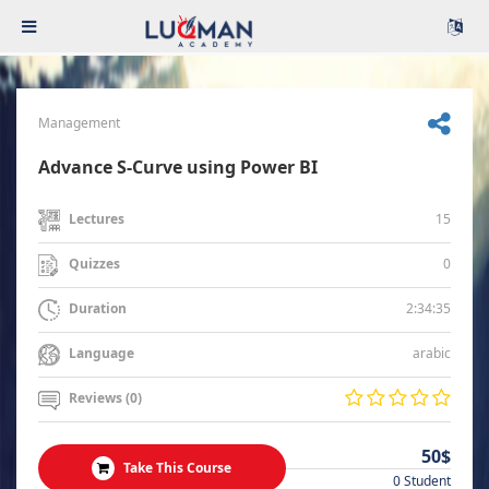
Management
Advance S-Curve using Power BI
15
Lectures
0
Quizzes
2:34:35
Duration
arabic
Language
Reviews (0)
50$
Take This Course
0 Student