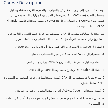
Course Description
تهدف هذه الدورة إلى تزويد المشاركين بالمهارات والمعرفة اللازمة لإنشاء وتحليل
منحنيات التقدم (S-Curve) , الكورس يغطي العديد من المهارات المتقدمه في اني
كيفيه انشاء (S-Curve) و اظهاره داخل Power BI و كيفيه استخدام خاصيه Financial
Period داهل البريماف
كما سنتناول معادلات متقدمه ال DAX ستمكننا منا عرض نسم التقدم و التأخير في
المشروع و اي الاقسام اكثر تأخيرا , كل هذا بشكل تفاعلي و محدث باستمرار.
1-انشاء ال S-Curve الاسبوعي و التراكمي للBaseline داخل ال Power BI.
2- استخدام ال Financial Period في عمل التحديثات و حفظها.
3- انشاء و تحليل منحني تقدم المشروع EV% الاسبوعي و التراكمي.
4- انشاء ال Date Table و شرح كيفيه ربط الPV% مع ال EV% .
5- شرح معادلات متقدمه من ال DAX كفييه استخدامها في عرض المؤشرات المشروع
(KPIs) بشكل دقيق.
6- كيفيه استخدام ال Activity Code لعرض تقدم المشروع بأكثر من طريقه .
7- تحليل Trend Analysis و معرفه نسبه تأخشر المشروع و حجم التأخير لكل منطقه
في المشروع .