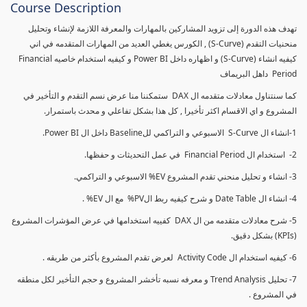
Course Description
تهدف هذه الدورة إلى تزويد المشاركين بالمهارات والمعرفة اللازمة لإنشاء وتحليل
منحنيات التقدم (S-Curve) , الكورس يغطي العديد من المهارات المتقدمه في اني
كيفيه انشاء (S-Curve) و اظهاره داخل Power BI و كيفيه استخدام خاصيه Financial
Period داهل البريماف
كما سنتناول معادلات متقدمه ال DAX ستمكننا منا عرض نسم التقدم و التأخير في
المشروع و اي الاقسام اكثر تأخيرا , كل هذا بشكل تفاعلي و محدث باستمرار.
1-انشاء ال S-Curve الاسبوعي و التراكمي للBaseline داخل ال Power BI.
2- استخدام ال Financial Period في عمل التحديثات و حفظها.
3- انشاء و تحليل منحني تقدم المشروع EV% الاسبوعي و التراكمي.
4- انشاء ال Date Table و شرح كيفيه ربط الPV% مع ال EV% .
5- شرح معادلات متقدمه من ال DAX كفييه استخدامها في عرض المؤشرات المشروع
(KPIs) بشكل دقيق.
6- كيفيه استخدام ال Activity Code لعرض تقدم المشروع بأكثر من طريقه .
7- تحليل Trend Analysis و معرفه نسبه تأخشر المشروع و حجم التأخير لكل منطقه
في المشروع .