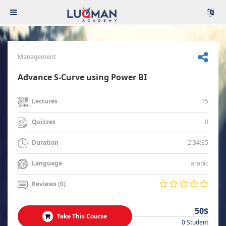
Management
Advance S-Curve using Power BI
15
Lectures
0
Quizzes
2:34:35
Duration
arabic
Language
Reviews (0)
50$
Take This Course
0 Student