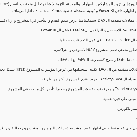
كما سنتناول معادلات متقدمه ال DAX و اي الاقسام اكثر تأخيرا , كل هذا بشكل تفاعلي و محدث باستمرار
ي علي خبره عمليه في اظهار تقدم المشروع لاحد اكبر البرامج و المشاريع و رفع التقارير لل