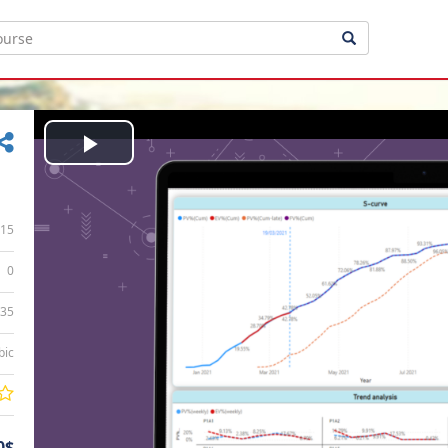
Play
Video
15
0
:35
bic
0$