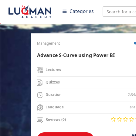
Categories
Management
Advance S-Curve using Power BI
Lectures
Quizzes
2:34
Duration
ara
Language
Reviews (0)
5