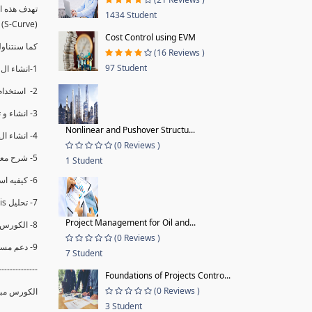
1434 Student
(S-Curve) و اظهاره داخل Power BI و كيفيه استخدام خاصيه Financial Period داهل البريماف
Cost Control using EVM
ستمكننا منا عرض نسم التقدم و التأخير في المشروع .
(16 Reviews )
97 Student
1-انشاء ال S-Curve الاسبوعي و التراكمي للBaseline داخل ال Power BI.
2- استخدام ال Financial Period في عمل التحديثات و حفظها.
3- انشاء و تحليل منحني تقدم المشروع EV% الاسبوعي و التراكمي.
Nonlinear and Pushover Structu...
4- انشاء ال Date Table و شرح كيفيه ربط الPV% مع ال EV% .
(0 Reviews )
5- شرح معادلات متقدمه من ال DAX كفييه استخدامها في عرض المؤشرات المشروع (KPIs) بشكل دقيق.
1 Student
6- كيفيه استخدام ال Activity Code لعرض تقدم المشروع بأكثر من طريقه .
7- تحليل Trend Analysis و معرفه نسبه تأخشر المشروع و حجم التأخير لكل منطقه في المشروع .
Project Management for Oil and...
8- الكورس مبني علي خبره عمليه .
(0 Reviews )
9- دعم مستمر للكورس.
7 Student
--------------
Foundations of Projects Contro...
(0 Reviews )
الكورس مبن.
3 Student