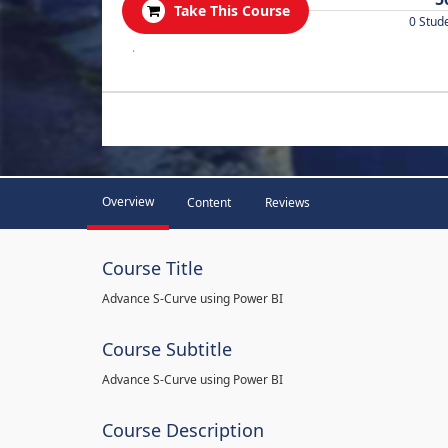
Take This Course
0 Stud
.
Overview
Content
Reviews
Course Title
Advance S-Curve using Power BI
Course Subtitle
Advance S-Curve using Power BI
Course Description