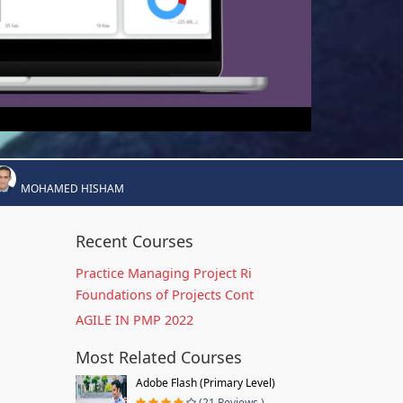
MOHAMED HISHAM
Recent Courses
Practice Managing Project Ri
Foundations of Projects Cont
AGILE IN PMP 2022
Most Related Courses
Adobe Flash (Primary Level)
(21 Reviews )