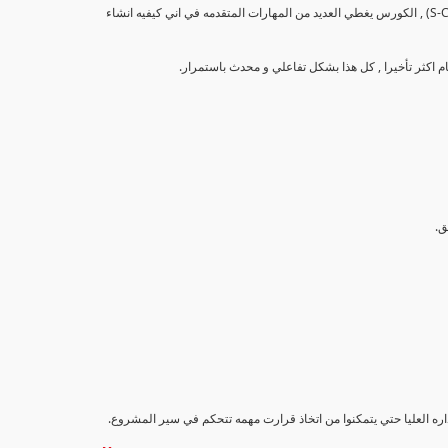
تهدف هذه الدورة إلى تزويد المشاركين بالمهارات والمعرفة اللازمة لإنشاء وتحليل منحنيات التقدم (S-Curve) , الكورس يغطي العديد من المهارات المتقدمه في اني كيفيه انشاء
اداره العليا حتي يتمكنوا من اتخاذ قرارت مهمه تتحكم في سير المشروع