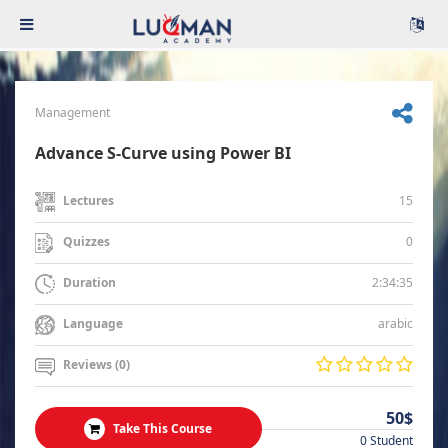
Management
Advance S-Curve using Power BI
15
Lectures
0
Quizzes
2:34:35
Duration
arabic
Language
Reviews (0)
50$
Take This Course
0 Student