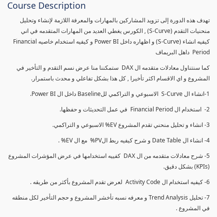
Course Description
تهدف هذه الدورة إلى تزويد المشاركين بالمهارات والمعرفة اللازمة لإنشاء وتحليل
منحنيات التقدم (S-Curve) , الكورس يغطي العديد من المهارات المتقدمه في اني
كيفيه انشاء (S-Curve) و اظهاره داخل Power BI و كيفيه استخدام خاصيه Financial
Period داهل البريماف
كما سنتناول معادلات متقدمه ال DAX ستمكننا منا عرض نسم التقدم و التأخير في
المشروع و اي الاقسام اكثر تأخيرا , كل هذا بشكل تفاعلي و محدث باستمرار.
1-انشاء ال S-Curve الاسبوعي و التراكمي للBaseline داخل ال Power BI.
2- استخدام ال Financial Period في عمل التحديثات و حفظها.
3- انشاء و تحليل منحني تقدم المشروع EV% الاسبوعي و التراكمي.
4- انشاء ال Date Table و شرح كيفيه ربط الPV% مع ال EV% .
5- شرح معادلات متقدمه من ال DAX كفييه استخدامها في عرض المؤشرات المشروع
(KPIs) بشكل دقيق.
6- كيفيه استخدام ال Activity Code لعرض تقدم المشروع بأكثر من طريقه .
7- تحليل Trend Analysis و معرفه نسبه تأخشر المشروع و حجم التأخير لكل منطقه
في المشروع .