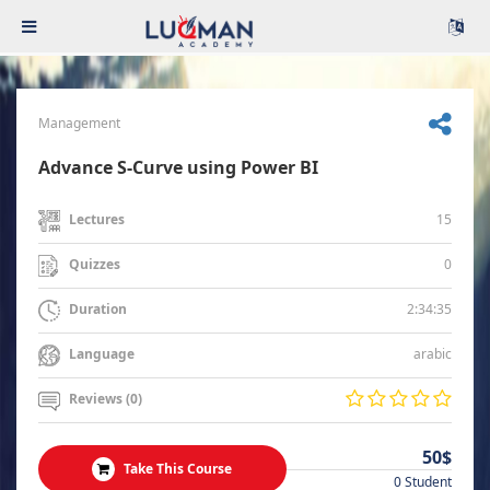
Management
Advance S-Curve using Power BI
15
Lectures
0
Quizzes
2:34:35
Duration
arabic
Language
Reviews (0)
50$
Take This Course
0 Student