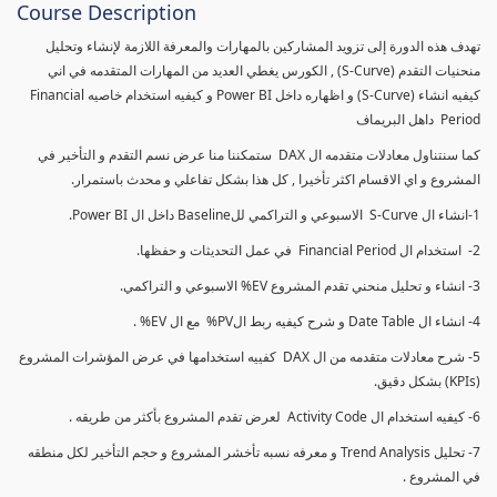
Course Description
تهدف هذه الدورة إلى تزويد المشاركين بالمهارات والمعرفة اللازمة لإنشاء وتحليل
منحنيات التقدم (S-Curve) , الكورس يغطي العديد من المهارات المتقدمه في اني
كيفيه انشاء (S-Curve) و اظهاره داخل Power BI و كيفيه استخدام خاصيه Financial
Period داهل البريماف
كما سنتناول معادلات متقدمه ال DAX ستمكننا منا عرض نسم التقدم و التأخير في
المشروع و اي الاقسام اكثر تأخيرا , كل هذا بشكل تفاعلي و محدث باستمرار.
1-انشاء ال S-Curve الاسبوعي و التراكمي للBaseline داخل ال Power BI.
2- استخدام ال Financial Period في عمل التحديثات و حفظها.
3- انشاء و تحليل منحني تقدم المشروع EV% الاسبوعي و التراكمي.
4- انشاء ال Date Table و شرح كيفيه ربط الPV% مع ال EV% .
5- شرح معادلات متقدمه من ال DAX كفييه استخدامها في عرض المؤشرات المشروع
(KPIs) بشكل دقيق.
6- كيفيه استخدام ال Activity Code لعرض تقدم المشروع بأكثر من طريقه .
7- تحليل Trend Analysis و معرفه نسبه تأخشر المشروع و حجم التأخير لكل منطقه
في المشروع .