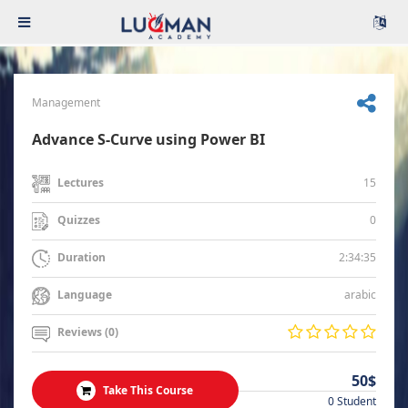
Management
Advance S-Curve using Power BI
15
Lectures
0
Quizzes
2:34:35
Duration
arabic
Language
Reviews (0)
50$
Take This Course
0 Student