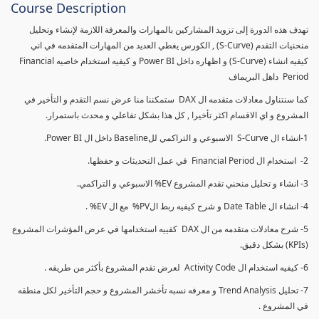
Course Description
تهدف هذه الدورة إلى تزويد المشاركين بالمهارات والمعرفة اللازمة لإنشاء وتحليل
منحنيات التقدم (S-Curve) , الكورس يغطي العديد من المهارات المتقدمه في اني
كيفيه انشاء (S-Curve) و اظهاره داخل Power BI و كيفيه استخدام خاصيه Financial
Period داهل البريماف
كما سنتناول معادلات متقدمه ال DAX ستمكننا منا عرض نسم التقدم و التأخير في
المشروع و اي الاقسام اكثر تأخيرا , كل هذا بشكل تفاعلي و محدث باستمرار.
1-انشاء ال S-Curve الاسبوعي و التراكمي للBaseline داخل ال Power BI.
2- استخدام ال Financial Period في عمل التحديثات و حفظها.
3- انشاء و تحليل منحني تقدم المشروع EV% الاسبوعي و التراكمي.
4- انشاء ال Date Table و شرح كيفيه ربط الPV% مع ال EV% .
5- شرح معادلات متقدمه من ال DAX كفييه استخدامها في عرض المؤشرات المشروع
(KPIs) بشكل دقيق.
6- كيفيه استخدام ال Activity Code لعرض تقدم المشروع بأكثر من طريقه .
7- تحليل Trend Analysis و معرفه نسبه تأخشر المشروع و حجم التأخير لكل منطقه
في المشروع .