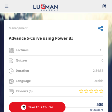
Management
Advance S-Curve using Power BI
15
Lectures
0
Quizzes
2:34:35
Duration
arabic
Language
Reviews (0)
50$
Take This Course
0 Student