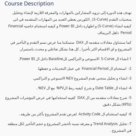
Course Description
تهدف هذه الدورة إلى تزويد المشاركين بالمهارات والمعرفة اللازمة لإنشاء وتحليل
منحنيات التقدم (S-Curve) , الكورس يغطي العديد من المهارات المتقدمه في اني
كيفيه انشاء (S-Curve) و اظهاره داخل Power BI و كيفيه استخدام خاصيه Financial
Period داهل البريماف
كما سنتناول معادلات متقدمه ال DAX ستمكننا منا عرض نسم التقدم و التأخير في
المشروع و اي الاقسام اكثر تأخيرا , كل هذا بشكل تفاعلي و محدث باستمرار.
1-انشاء ال S-Curve الاسبوعي و التراكمي للBaseline داخل ال Power BI.
2- استخدام ال Financial Period في عمل التحديثات و حفظها.
3- انشاء و تحليل منحني تقدم المشروع EV% الاسبوعي و التراكمي.
4- انشاء ال Date Table و شرح كيفيه ربط الPV% مع ال EV% .
5- شرح معادلات متقدمه من ال DAX كفييه استخدامها في عرض المؤشرات المشروع
(KPIs) بشكل دقيق.
6- كيفيه استخدام ال Activity Code لعرض تقدم المشروع بأكثر من طريقه .
7- تحليل Trend Analysis و معرفه نسبه تأخشر المشروع و حجم التأخير لكل منطقه
في المشروع .