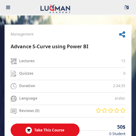
Management
Advance S-Curve using Power BI
15
Lectures
0
Quizzes
2:34:35
Duration
arabic
Language
Reviews (0)
50$
Take This Course
0 Student