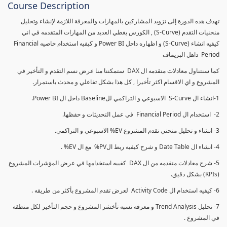
Course Description
تهدف هذه الدورة إلى تزويد المشاركين بالمهارات والمعرفة اللازمة لإنشاء وتحليل
منحنيات التقدم (S-Curve) , الكورس يغطي العديد من المهارات المتقدمه في اني
كيفيه انشاء (S-Curve) و اظهاره داخل Power BI و كيفيه استخدام خاصيه Financial
Period داهل البريماف
كما سنتناول معادلات متقدمه ال DAX ستمكننا منا عرض نسم التقدم و التأخير في
المشروع و اي الاقسام اكثر تأخيرا , كل هذا بشكل تفاعلي و محدث باستمرار.
1-انشاء ال S-Curve الاسبوعي و التراكمي للBaseline داخل ال Power BI.
2- استخدام ال Financial Period في عمل التحديثات و حفظها.
3- انشاء و تحليل منحني تقدم المشروع EV% الاسبوعي و التراكمي.
4- انشاء ال Date Table و شرح كيفيه ربط الPV% مع ال EV% .
5- شرح معادلات متقدمه من ال DAX كفييه استخدامها في عرض المؤشرات المشروع
(KPIs) بشكل دقيق.
6- كيفيه استخدام ال Activity Code لعرض تقدم المشروع بأكثر من طريقه .
7- تحليل Trend Analysis و معرفه نسبه تأخشر المشروع و حجم التأخير لكل منطقه
في المشروع .