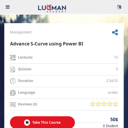
Management
Advance S-Curve using Power BI
15
Lectures
0
Quizzes
2:34:35
Duration
arabic
Language
Reviews (0)
50$
Take This Course
0 Student