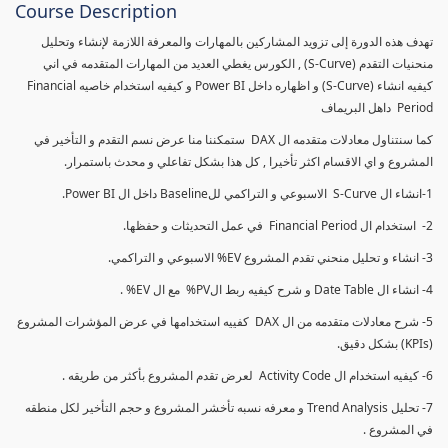
Course Description
تهدف هذه الدورة إلى تزويد المشاركين بالمهارات والمعرفة اللازمة لإنشاء وتحليل
منحنيات التقدم (S-Curve) , الكورس يغطي العديد من المهارات المتقدمه في اني
كيفيه انشاء (S-Curve) و اظهاره داخل Power BI و كيفيه استخدام خاصيه Financial
Period داهل البريماف
كما سنتناول معادلات متقدمه ال DAX ستمكننا منا عرض نسم التقدم و التأخير في
المشروع و اي الاقسام اكثر تأخيرا , كل هذا بشكل تفاعلي و محدث باستمرار.
1-انشاء ال S-Curve الاسبوعي و التراكمي للBaseline داخل ال Power BI.
2- استخدام ال Financial Period في عمل التحديثات و حفظها.
3- انشاء و تحليل منحني تقدم المشروع EV% الاسبوعي و التراكمي.
4- انشاء ال Date Table و شرح كيفيه ربط الPV% مع ال EV% .
5- شرح معادلات متقدمه من ال DAX كفييه استخدامها في عرض المؤشرات المشروع
(KPIs) بشكل دقيق.
6- كيفيه استخدام ال Activity Code لعرض تقدم المشروع بأكثر من طريقه .
7- تحليل Trend Analysis و معرفه نسبه تأخشر المشروع و حجم التأخير لكل منطقه
في المشروع .