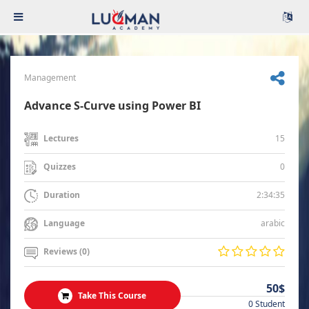
Management
Advance S-Curve using Power BI
15
Lectures
0
Quizzes
2:34:35
Duration
arabic
Language
Reviews (0)
50$
Take This Course
0 Student