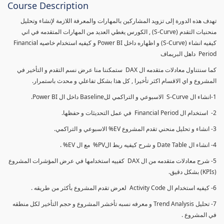
Course Description
تهدف هذه الدورة إلى تزويد المشاركين بالمهارات والمعرفة اللازمة لإنشاء وتحليل
منحنيات التقدم (S-Curve) , الكورس يغطي العديد من المهارات المتقدمه في اني
كيفيه انشاء (S-Curve) و اظهاره داخل Power BI و كيفيه استخدام خاصيه Financial
Period داهل البريماف
كما سنتناول معادلات متقدمه ال DAX ستمكننا منا عرض نسم التقدم و التأخير في
المشروع و اي الاقسام اكثر تأخيرا , كل هذا بشكل تفاعلي و محدث باستمرار.
1-انشاء ال S-Curve الاسبوعي و التراكمي للBaseline داخل ال Power BI.
2- استخدام ال Financial Period في عمل التحديثات و حفظها.
3- انشاء و تحليل منحني تقدم المشروع EV% الاسبوعي و التراكمي.
4- انشاء ال Date Table و شرح كيفيه ربط الPV% مع ال EV% .
5- شرح معادلات متقدمه من ال DAX كفييه استخدامها في عرض المؤشرات المشروع
(KPIs) بشكل دقيق.
6- كيفيه استخدام ال Activity Code لعرض تقدم المشروع بأكثر من طريقه .
7- تحليل Trend Analysis و معرفه نسبه تأخشر المشروع و حجم التأخير لكل منطقه
في المشروع .