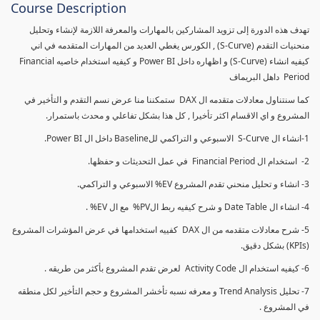
Course Description
تهدف هذه الدورة إلى تزويد المشاركين بالمهارات والمعرفة اللازمة لإنشاء وتحليل
منحنيات التقدم (S-Curve) , الكورس يغطي العديد من المهارات المتقدمه في اني
كيفيه انشاء (S-Curve) و اظهاره داخل Power BI و كيفيه استخدام خاصيه Financial
Period داهل البريماف
كما سنتناول معادلات متقدمه ال DAX ستمكننا منا عرض نسم التقدم و التأخير في
المشروع و اي الاقسام اكثر تأخيرا , كل هذا بشكل تفاعلي و محدث باستمرار.
1-انشاء ال S-Curve الاسبوعي و التراكمي للBaseline داخل ال Power BI.
2- استخدام ال Financial Period في عمل التحديثات و حفظها.
3- انشاء و تحليل منحني تقدم المشروع EV% الاسبوعي و التراكمي.
4- انشاء ال Date Table و شرح كيفيه ربط الPV% مع ال EV% .
5- شرح معادلات متقدمه من ال DAX كفييه استخدامها في عرض المؤشرات المشروع
(KPIs) بشكل دقيق.
6- كيفيه استخدام ال Activity Code لعرض تقدم المشروع بأكثر من طريقه .
7- تحليل Trend Analysis و معرفه نسبه تأخشر المشروع و حجم التأخير لكل منطقه
في المشروع .