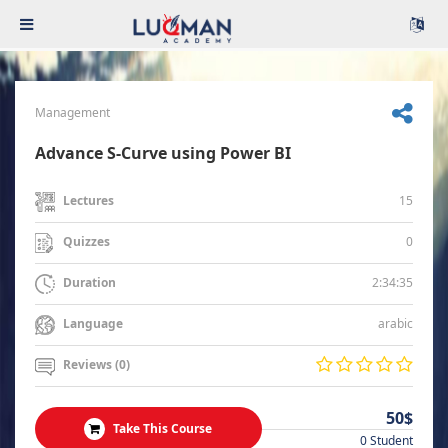
Management
Advance S-Curve using Power BI
15
Lectures
0
Quizzes
2:34:35
Duration
arabic
Language
Reviews (0)
50$
Take This Course
0 Student