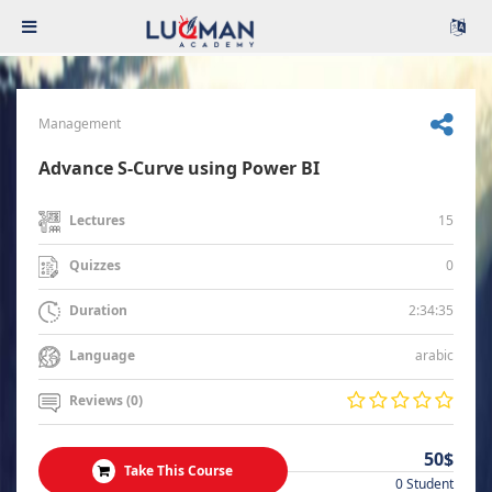
Management
Advance S-Curve using Power BI
15
Lectures
0
Quizzes
2:34:35
Duration
arabic
Language
Reviews (0)
50$
Take This Course
0 Student