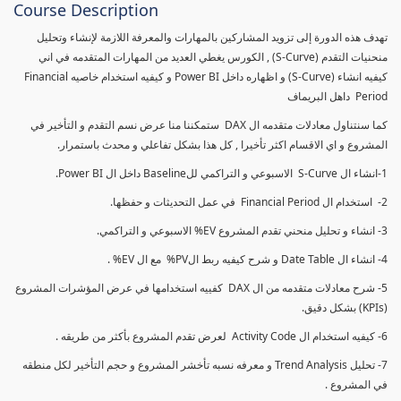
Course Description
تهدف هذه الدورة إلى تزويد المشاركين بالمهارات والمعرفة اللازمة لإنشاء وتحليل
منحنيات التقدم (S-Curve) , الكورس يغطي العديد من المهارات المتقدمه في اني
كيفيه انشاء (S-Curve) و اظهاره داخل Power BI و كيفيه استخدام خاصيه Financial
Period داهل البريماف
كما سنتناول معادلات متقدمه ال DAX ستمكننا منا عرض نسم التقدم و التأخير في
المشروع و اي الاقسام اكثر تأخيرا , كل هذا بشكل تفاعلي و محدث باستمرار.
1-انشاء ال S-Curve الاسبوعي و التراكمي للBaseline داخل ال Power BI.
2- استخدام ال Financial Period في عمل التحديثات و حفظها.
3- انشاء و تحليل منحني تقدم المشروع EV% الاسبوعي و التراكمي.
4- انشاء ال Date Table و شرح كيفيه ربط الPV% مع ال EV% .
5- شرح معادلات متقدمه من ال DAX كفييه استخدامها في عرض المؤشرات المشروع
(KPIs) بشكل دقيق.
6- كيفيه استخدام ال Activity Code لعرض تقدم المشروع بأكثر من طريقه .
7- تحليل Trend Analysis و معرفه نسبه تأخشر المشروع و حجم التأخير لكل منطقه
في المشروع .