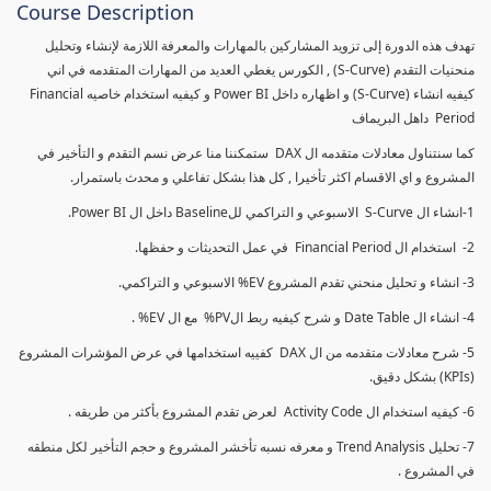
Course Description
تهدف هذه الدورة إلى تزويد المشاركين بالمهارات والمعرفة اللازمة لإنشاء وتحليل
منحنيات التقدم (S-Curve) , الكورس يغطي العديد من المهارات المتقدمه في اني
كيفيه انشاء (S-Curve) و اظهاره داخل Power BI و كيفيه استخدام خاصيه Financial
Period داهل البريماف
كما سنتناول معادلات متقدمه ال DAX ستمكننا منا عرض نسم التقدم و التأخير في
المشروع و اي الاقسام اكثر تأخيرا , كل هذا بشكل تفاعلي و محدث باستمرار.
1-انشاء ال S-Curve الاسبوعي و التراكمي للBaseline داخل ال Power BI.
2- استخدام ال Financial Period في عمل التحديثات و حفظها.
3- انشاء و تحليل منحني تقدم المشروع EV% الاسبوعي و التراكمي.
4- انشاء ال Date Table و شرح كيفيه ربط الPV% مع ال EV% .
5- شرح معادلات متقدمه من ال DAX كفييه استخدامها في عرض المؤشرات المشروع
(KPIs) بشكل دقيق.
6- كيفيه استخدام ال Activity Code لعرض تقدم المشروع بأكثر من طريقه .
7- تحليل Trend Analysis و معرفه نسبه تأخشر المشروع و حجم التأخير لكل منطقه
في المشروع .