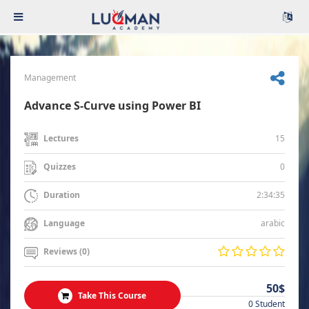
Management
Advance S-Curve using Power BI
15
Lectures
0
Quizzes
2:34:35
Duration
arabic
Language
Reviews (0)
50$
Take This Course
0 Student