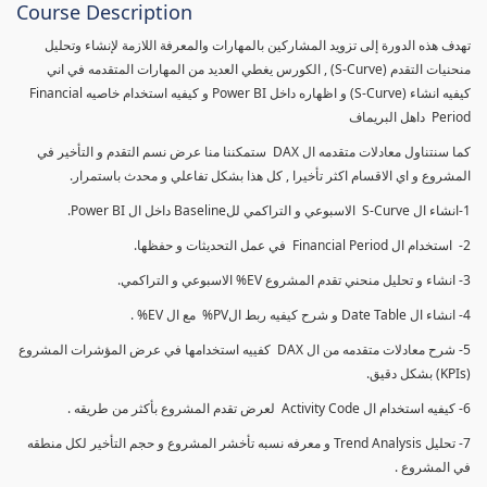
Course Description
تهدف هذه الدورة إلى تزويد المشاركين بالمهارات والمعرفة اللازمة لإنشاء وتحليل
منحنيات التقدم (S-Curve) , الكورس يغطي العديد من المهارات المتقدمه في اني
كيفيه انشاء (S-Curve) و اظهاره داخل Power BI و كيفيه استخدام خاصيه Financial
Period داهل البريماف
كما سنتناول معادلات متقدمه ال DAX ستمكننا منا عرض نسم التقدم و التأخير في
المشروع و اي الاقسام اكثر تأخيرا , كل هذا بشكل تفاعلي و محدث باستمرار.
1-انشاء ال S-Curve الاسبوعي و التراكمي للBaseline داخل ال Power BI.
2- استخدام ال Financial Period في عمل التحديثات و حفظها.
3- انشاء و تحليل منحني تقدم المشروع EV% الاسبوعي و التراكمي.
4- انشاء ال Date Table و شرح كيفيه ربط الPV% مع ال EV% .
5- شرح معادلات متقدمه من ال DAX كفييه استخدامها في عرض المؤشرات المشروع
(KPIs) بشكل دقيق.
6- كيفيه استخدام ال Activity Code لعرض تقدم المشروع بأكثر من طريقه .
7- تحليل Trend Analysis و معرفه نسبه تأخشر المشروع و حجم التأخير لكل منطقه
في المشروع .