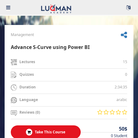
Management
Advance S-Curve using Power BI
15
Lectures
0
Quizzes
2:34:35
Duration
arabic
Language
Reviews (0)
50$
Take This Course
0 Student