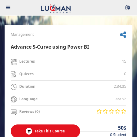
Management
Advance S-Curve using Power BI
15
Lectures
0
Quizzes
2:34:35
Duration
arabic
Language
Reviews (0)
50$
Take This Course
0 Student