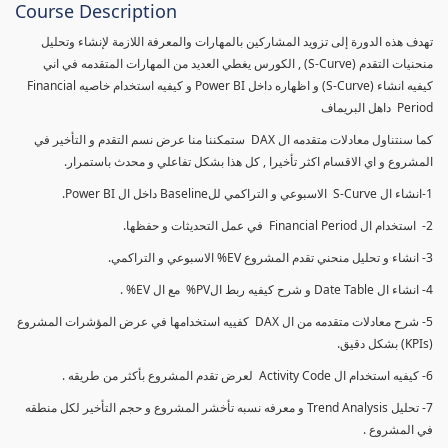
Course Description
تهدف هذه الدورة إلى تزويد المشاركين بالمهارات والمعرفة اللازمة لإنشاء وتحليل
منحنيات التقدم (S-Curve) , الكورس يغطي العديد من المهارات المتقدمه في اني
كيفيه انشاء (S-Curve) و اظهاره داخل Power BI و كيفيه استخدام خاصيه Financial
Period داهل البريماف
كما سنتناول معادلات متقدمه ال DAX ستمكننا منا عرض نسم التقدم و التأخير في
المشروع و اي الاقسام اكثر تأخيرا , كل هذا بشكل تفاعلي و محدث باستمرار.
1-انشاء ال S-Curve الاسبوعي و التراكمي للBaseline داخل ال Power BI.
2- استخدام ال Financial Period في عمل التحديثات و حفظها.
3- انشاء و تحليل منحني تقدم المشروع EV% الاسبوعي و التراكمي.
4- انشاء ال Date Table و شرح كيفيه ربط الPV% مع ال EV% .
5- شرح معادلات متقدمه من ال DAX كفييه استخدامها في عرض المؤشرات المشروع
(KPIs) بشكل دقيق.
6- كيفيه استخدام ال Activity Code لعرض تقدم المشروع بأكثر من طريقه .
7- تحليل Trend Analysis و معرفه نسبه تأخشر المشروع و حجم التأخير لكل منطقه
في المشروع .