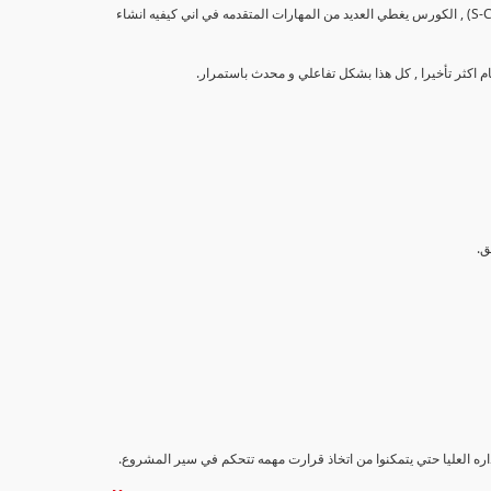
تهدف هذه الدورة إلى تزويد المشاركين بالمهارات والمعرفة اللازمة لإنشاء وتحليل منحنيات التقدم (S-Curve) , الكورس يغطي العديد من المهارات المتقدمه في اني كيفيه انشاء
داره العليا حتي يتمكنوا من اتخاذ قرارت مهمه تتحكم في سير المشروع.