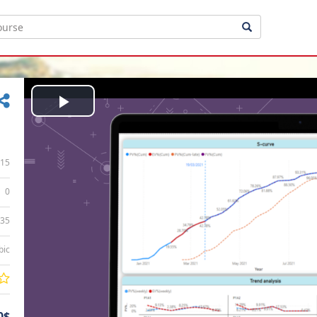
Play
Video
15
0
:35
bic
0$