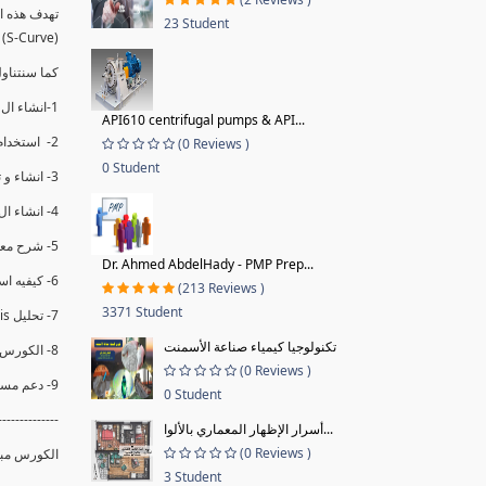
23 Student
(S-Curve) و اظهاره داخل Power BI و كيفيه استخدام خاصيه Financial Period داهل البريماف
كما سنتناول معادلات متقدمه ال DAX ستمكننا منا عرض
1-انشاء ال S-Curve الاسبوعي و التراكمي للBaseline داخل ال Power BI.
API610 centrifugal pumps & API...
2- استخدام ال Financial Period في عمل التحديثات و حفظها.
(0 Reviews )
0 Student
3- انشاء و تحليل منحني تقدم المشروع EV% الاسبوعي و التراكمي.
4- انشاء ال Date Table و شرح كيفيه ربط الPV% مع ال EV% .
5- شرح معادلات متقدمه من ال DAX كفييه استخدامها في عرض المؤشرات المشروع (KPIs) بشكل دقيق.
Dr. Ahmed AbdelHady - PMP Prep...
6- كيفيه استخدام ال Activity Code لعرض تقدم المشروع بأكثر من طريقه .
(213 Reviews )
3371 Student
7- تحليل Trend Analysis و معرفه نسبه تأخشر المشروع و حجم التأخير لكل منطقه في المشروع .
تكنولوجيا كيمياء صناعة الأسمنت
8- الكورس مبني علي خبره عمليه .
(0 Reviews )
9- دعم مستمر للكورس.
0 Student
--------------
أسرار الإظهار المعماري بالألوا...
(0 Reviews )
الكورس مبني
3 Student