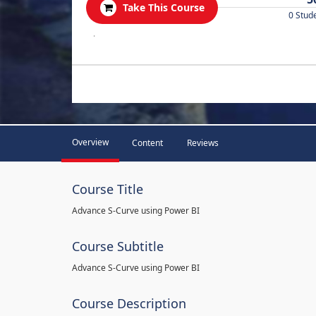
Take This Course
0 Stud
.
Overview
Content
Reviews
Course Title
Advance S-Curve using Power BI
Course Subtitle
Advance S-Curve using Power BI
Course Description