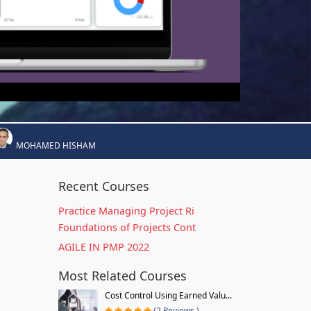
MOHAMED HISHAM
Recent Courses
Practice Managing Project Ri
Foundations of Projects Cont
AGILE IN PMP 2022
Most Related Courses
Cost Control Using Earned Valu...
(2 Reviews )