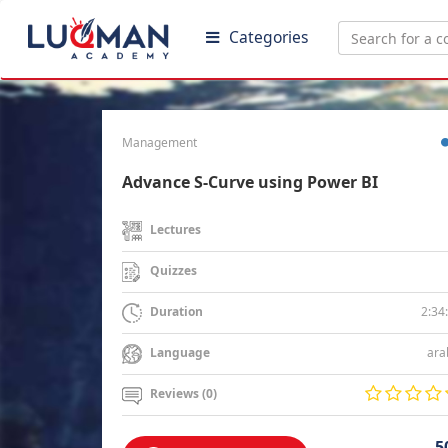
Categories
Management
Advance S-Curve using Power BI
Lectures
Quizzes
2:34
Duration
ara
Language
Reviews (0)
5