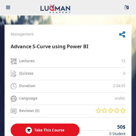
Management
Advance S-Curve using Power BI
15
Lectures
0
Quizzes
2:34:35
Duration
arabic
Language
Reviews (0)
50$
Take This Course
0 Student