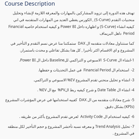
Course Description
تهدف هذه الدورة إلى تزويد المشاركين بالمهارات والمعرفة اللازمة لإنشاء وتحليل
منحنيات التقدم (S-Curve) , الكورس يغطي العديد من المهارات المتقدمه في اني
كيفيه انشاء (S-Curve) و اظهاره داخل Power BI و كيفيه استخدام خاصيه Financial
Period داهل البريماف
كما سنتناول معادلات متقدمه ال DAX ستمكننا منا عرض نسم التقدم و التأخير في
المشروع و اي الاقسام اكثر تأخيرا , كل هذا بشكل تفاعلي و محدث باستمرار.
1-انشاء ال S-Curve الاسبوعي و التراكمي للBaseline داخل ال Power BI.
2- استخدام ال Financial Period في عمل التحديثات و حفظها.
3- انشاء و تحليل منحني تقدم المشروع EV% الاسبوعي و التراكمي.
4- انشاء ال Date Table و شرح كيفيه ربط الPV% مع ال EV% .
5- شرح معادلات متقدمه من ال DAX كفييه استخدامها في عرض المؤشرات المشروع
(KPIs) بشكل دقيق.
6- كيفيه استخدام ال Activity Code لعرض تقدم المشروع بأكثر من طريقه .
7- تحليل Trend Analysis و معرفه نسبه تأخشر المشروع و حجم التأخير لكل منطقه
في المشروع .