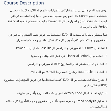
Course Description
تهدف هذه الدورة إلى تزويد المشاركين بالمهارات والمعرفة اللازمة لإنشاء وتحليل
منحنيات التقدم (S-Curve) , الكورس يغطي العديد من المهارات المتقدمه في اني
كيفيه انشاء (S-Curve) و اظهاره داخل Power BI و كيفيه استخدام خاصيه Financial
Period داهل البريماف
كما سنتناول معادلات متقدمه ال DAX ستمكننا منا عرض نسم التقدم و التأخير في
المشروع و اي الاقسام اكثر تأخيرا , كل هذا بشكل تفاعلي و محدث باستمرار.
1-انشاء ال S-Curve الاسبوعي و التراكمي للBaseline داخل ال Power BI.
2- استخدام ال Financial Period في عمل التحديثات و حفظها.
3- انشاء و تحليل منحني تقدم المشروع EV% الاسبوعي و التراكمي.
4- انشاء ال Date Table و شرح كيفيه ربط الPV% مع ال EV% .
5- شرح معادلات متقدمه من ال DAX كفييه استخدامها في عرض المؤشرات المشروع
(KPIs) بشكل دقيق.
6- كيفيه استخدام ال Activity Code لعرض تقدم المشروع بأكثر من طريقه .
7- تحليل Trend Analysis و معرفه نسبه تأخشر المشروع و حجم التأخير لكل منطقه
في المشروع .