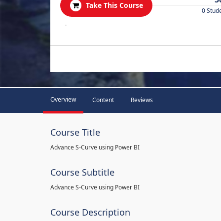
Take This Course
0 Stud
.
Overview
Content
Reviews
Course Title
Advance S-Curve using Power BI
Course Subtitle
Advance S-Curve using Power BI
Course Description