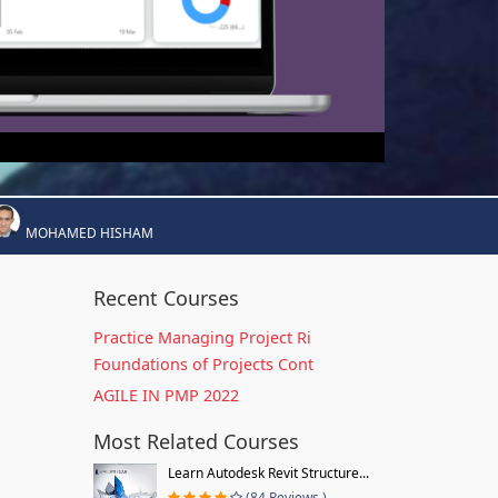
MOHAMED HISHAM
Recent Courses
Practice Managing Project Ri
Foundations of Projects Cont
AGILE IN PMP 2022
Most Related Courses
Learn Autodesk Revit Structure...
(84 Reviews )