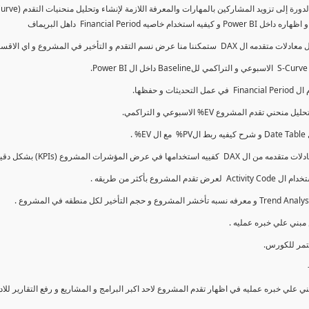
كما سنتناول معادلات متقدمه ال DAX و اي الاقسام اكثر تأخيرا , كل هذا بشكل تفاعلي و محدث باستمرار
ي علي خبره عمليه في اظهار تقدم المشروع لاحد اكبر البرامج و المشاريع و رفع التقارير لل