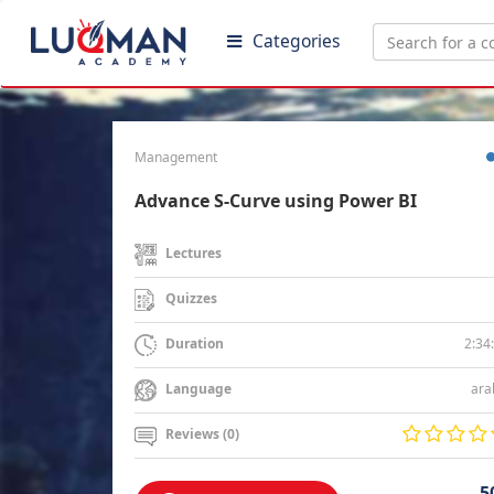
Categories
Management
Advance S-Curve using Power BI
Lectures
Quizzes
2:34
Duration
ara
Language
Reviews (0)
5