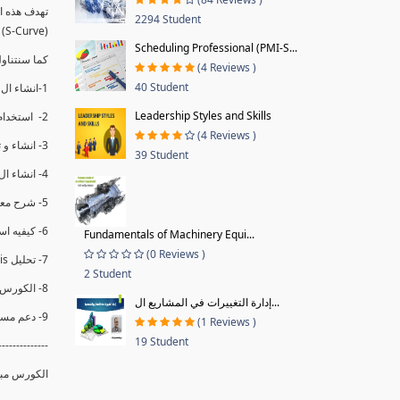
2294 Student
(S-Curve) و اظهاره داخل Power BI و كيفيه استخدام خاصيه Financial Period داهل البريماف
Scheduling Professional (PMI-S...
ستمكننا منا عرض نسم التقدم و التأخير في المشروع .
(4 Reviews )
40 Student
1-انشاء ال S-Curve الاسبوعي و التراكمي للBaseline داخل ال Power BI.
Leadership Styles and Skills
2- استخدام ال Financial Period في عمل التحديثات و حفظها.
(4 Reviews )
3- انشاء و تحليل منحني تقدم المشروع EV% الاسبوعي و التراكمي.
39 Student
4- انشاء ال Date Table و شرح كيفيه ربط الPV% مع ال EV% .
5- شرح معادلات متقدمه من ال DAX كفييه استخدامها في عرض المؤشرات المشروع (KPIs) بشكل دقيق.
6- كيفيه استخدام ال Activity Code لعرض تقدم المشروع بأكثر من طريقه .
Fundamentals of Machinery Equi...
(0 Reviews )
7- تحليل Trend Analysis و معرفه نسبه تأخشر المشروع و حجم التأخير لكل منطقه في المشروع .
2 Student
8- الكورس مبني علي خبره عمليه .
إدارة التغييرات في المشاريع ال...
9- دعم مستمر للكورس.
(1 Reviews )
19 Student
--------------
الكورس مبن.