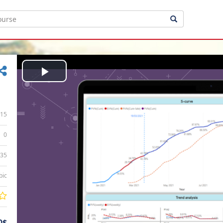
Play
Video
15
0
:35
bic
0$