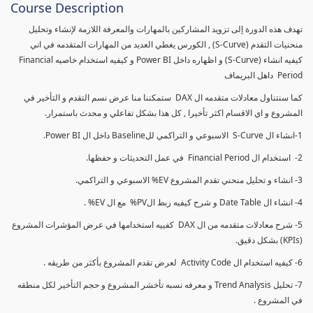
Course Description
تهدف هذه الدورة إلى تزويد المشاركين بالمهارات والمعرفة اللازمة لإنشاء وتحليل
منحنيات التقدم (S-Curve) , الكورس يغطي العديد من المهارات المتقدمه في اني
كيفيه انشاء (S-Curve) و اظهاره داخل Power BI و كيفيه استخدام خاصيه Financial
Period داهل البريماف
كما سنتناول معادلات متقدمه ال DAX ستمكننا منا عرض نسم التقدم و التأخير في
المشروع و اي الاقسام اكثر تأخيرا , كل هذا بشكل تفاعلي و محدث باستمرار.
1-انشاء ال S-Curve الاسبوعي و التراكمي للBaseline داخل ال Power BI.
2- استخدام ال Financial Period في عمل التحديثات و حفظها.
3- انشاء و تحليل منحني تقدم المشروع EV% الاسبوعي و التراكمي.
4- انشاء ال Date Table و شرح كيفيه ربط الPV% مع ال EV% .
5- شرح معادلات متقدمه من ال DAX كفييه استخدامها في عرض المؤشرات المشروع
(KPIs) بشكل دقيق.
6- كيفيه استخدام ال Activity Code لعرض تقدم المشروع بأكثر من طريقه .
7- تحليل Trend Analysis و معرفه نسبه تأخشر المشروع و حجم التأخير لكل منطقه
في المشروع .