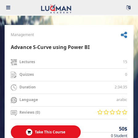
Management
Advance S-Curve using Power BI
15
Lectures
0
Quizzes
2:34:35
Duration
arabic
Language
Reviews (0)
50$
Take This Course
0 Student