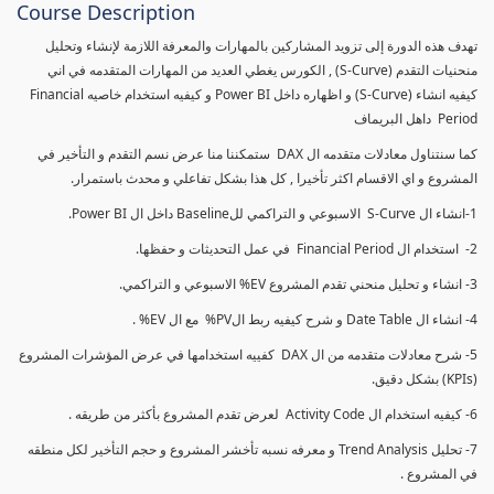
Course Description
تهدف هذه الدورة إلى تزويد المشاركين بالمهارات والمعرفة اللازمة لإنشاء وتحليل
منحنيات التقدم (S-Curve) , الكورس يغطي العديد من المهارات المتقدمه في اني
كيفيه انشاء (S-Curve) و اظهاره داخل Power BI و كيفيه استخدام خاصيه Financial
Period داهل البريماف
كما سنتناول معادلات متقدمه ال DAX ستمكننا منا عرض نسم التقدم و التأخير في
المشروع و اي الاقسام اكثر تأخيرا , كل هذا بشكل تفاعلي و محدث باستمرار.
1-انشاء ال S-Curve الاسبوعي و التراكمي للBaseline داخل ال Power BI.
2- استخدام ال Financial Period في عمل التحديثات و حفظها.
3- انشاء و تحليل منحني تقدم المشروع EV% الاسبوعي و التراكمي.
4- انشاء ال Date Table و شرح كيفيه ربط الPV% مع ال EV% .
5- شرح معادلات متقدمه من ال DAX كفييه استخدامها في عرض المؤشرات المشروع
(KPIs) بشكل دقيق.
6- كيفيه استخدام ال Activity Code لعرض تقدم المشروع بأكثر من طريقه .
7- تحليل Trend Analysis و معرفه نسبه تأخشر المشروع و حجم التأخير لكل منطقه
في المشروع .