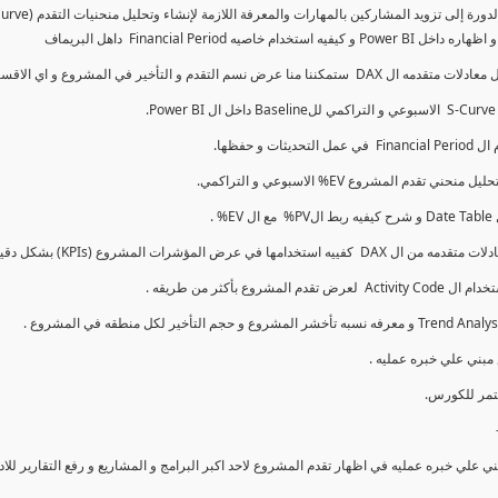
كما سنتناول معادلات متقدمه ال DAX و اي الاقسام اكثر تأخيرا , كل هذا بشكل تفاعلي و محدث باستمرار
ي علي خبره عمليه في اظهار تقدم المشروع لاحد اكبر البرامج و المشاريع و رفع التقارير لل