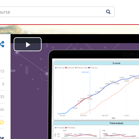
Play
Video
15
0
:35
bic
0$