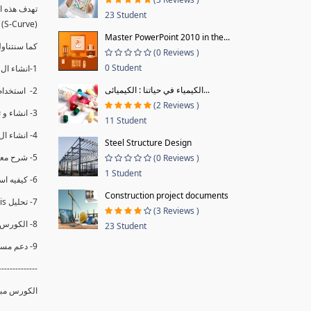
23 Student
(S-Curve) و اظهاره داخل Power BI و كيفيه استخدام خاصيه Financial Period داهل البريماف
Master PowerPoint 2010 in the...
ستمكننا منا عرض نسم التقدم و التأخير في المشروع .
(0 Reviews )
0 Student
1-انشاء ال S-Curve الاسبوعي و التراكمي للBaseline داخل ال Power BI.
الكيمياء في حياتنا : الكيميائى...
2- استخدام ال Financial Period في عمل التحديثات و حفظها.
(2 Reviews )
3- انشاء و تحليل منحني تقدم المشروع EV% الاسبوعي و التراكمي.
11 Student
4- انشاء ال Date Table و شرح كيفيه ربط الPV% مع ال EV% .
Steel Structure Design
5- شرح معادلات متقدمه من ال DAX كفييه استخدامها في عرض المؤشرات المشروع (KPIs) بشكل دقيق.
(0 Reviews )
1 Student
6- كيفيه استخدام ال Activity Code لعرض تقدم المشروع بأكثر من طريقه .
Construction project documents
7- تحليل Trend Analysis و معرفه نسبه تأخشر المشروع و حجم التأخير لكل منطقه في المشروع .
(3 Reviews )
8- الكورس مبني علي خبره عمليه .
23 Student
9- دعم مستمر للكورس.
--------------
الكورس مبن.