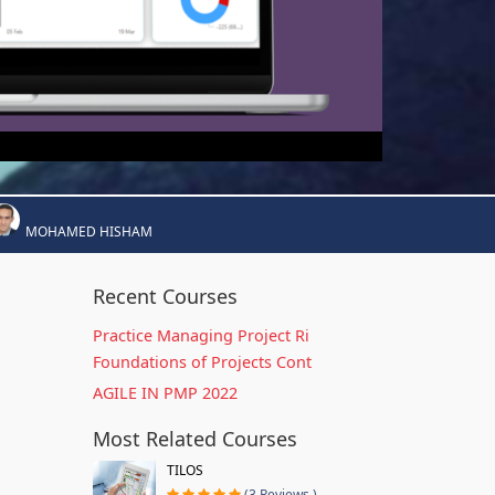
MOHAMED HISHAM
Recent Courses
Practice Managing Project Ri
Foundations of Projects Cont
AGILE IN PMP 2022
Most Related Courses
TILOS
(3 Reviews )