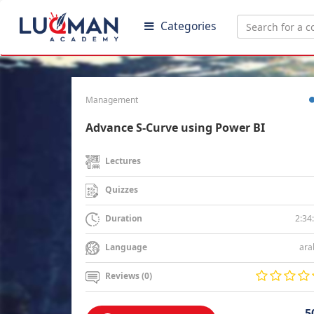
Categories
Management
Advance S-Curve using Power BI
Lectures
Quizzes
2:34
Duration
ara
Language
Reviews (0)
5