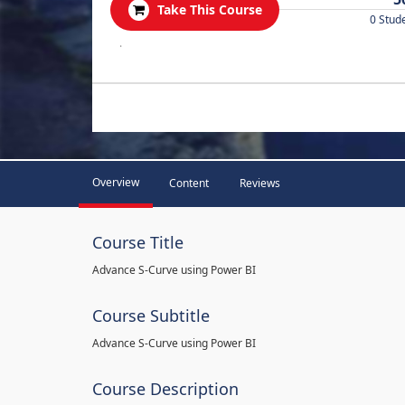
Take This Course
0 Stud
.
Overview
Content
Reviews
Course Title
Advance S-Curve using Power BI
Course Subtitle
Advance S-Curve using Power BI
Course Description