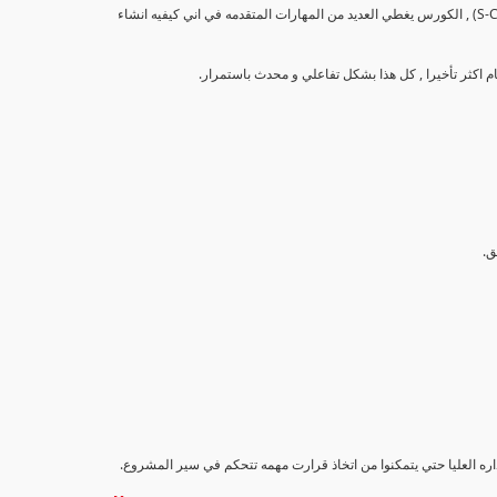
تهدف هذه الدورة إلى تزويد المشاركين بالمهارات والمعرفة اللازمة لإنشاء وتحليل منحنيات التقدم (S-Curve) , الكورس يغطي العديد من المهارات المتقدمه في اني كيفيه انشاء
اداره العليا حتي يتمكنوا من اتخاذ قرارت مهمه تتحكم في سير المشروع